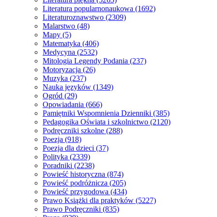
Literatura popularnonaukowa
(1692)
Literaturoznawstwo
(2309)
Malarstwo
(48)
Mapy
(5)
Matematyka
(406)
Medycyna
(2532)
Mitologia Legendy Podania
(237)
Motoryzacja
(26)
Muzyka
(237)
Nauka języków
(1349)
Ogród
(29)
Opowiadania
(666)
Pamiętniki Wspomnienia Dzienniki
(385)
Pedagogika Oświata i szkolnictwo
(2120)
Podręczniki szkolne
(288)
Poezja
(918)
Poezja dla dzieci
(37)
Polityka
(2339)
Poradniki
(2238)
Powieść historyczna
(874)
Powieść podróżnicza
(205)
Powieść przygodowa
(434)
Prawo Książki dla praktyków
(5227)
Prawo Podręczniki
(835)