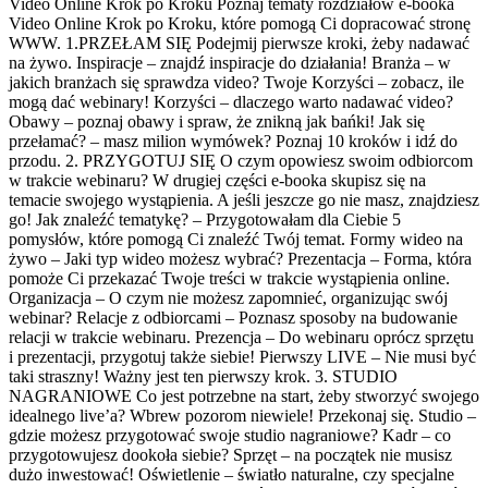
Video Online Krok po Kroku Poznaj tematy rozdziałów e-booka
Video Online Krok po Kroku, które pomogą Ci dopracować stronę
WWW. 1.PRZEŁAM SIĘ Podejmij pierwsze kroki, żeby nadawać
na żywo. Inspiracje – znajdź inspiracje do działania! Branża – w
jakich branżach się sprawdza video? Twoje Korzyści – zobacz, ile
mogą dać webinary! Korzyści – dlaczego warto nadawać video?
Obawy – poznaj obawy i spraw, że znikną jak bańki! Jak się
przełamać? – masz milion wymówek? Poznaj 10 kroków i idź do
przodu. 2. PRZYGOTUJ SIĘ O czym opowiesz swoim odbiorcom
w trakcie webinaru? W drugiej części e-booka skupisz się na
temacie swojego wystąpienia. A jeśli jeszcze go nie masz, znajdziesz
go! Jak znaleźć tematykę? – Przygotowałam dla Ciebie 5
pomysłów, które pomogą Ci znaleźć Twój temat. Formy wideo na
żywo – Jaki typ wideo możesz wybrać? Prezentacja – Forma, która
pomoże Ci przekazać Twoje treści w trakcie wystąpienia online.
Organizacja – O czym nie możesz zapomnieć, organizując swój
webinar? Relacje z odbiorcami – Poznasz sposoby na budowanie
relacji w trakcie webinaru. Prezencja – Do webinaru oprócz sprzętu
i prezentacji, przygotuj także siebie! Pierwszy LIVE – Nie musi być
taki straszny! Ważny jest ten pierwszy krok. 3. STUDIO
NAGRANIOWE Co jest potrzebne na start, żeby stworzyć swojego
idealnego live’a? Wbrew pozorom niewiele! Przekonaj się. Studio –
gdzie możesz przygotować swoje studio nagraniowe? Kadr – co
przygotowujesz dookoła siebie? Sprzęt – na początek nie musisz
dużo inwestować! Oświetlenie – światło naturalne, czy specjalne