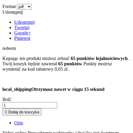
Format
Udostępnij
Udostępnij
Tweetuj
Google+
Pinterest
redeem
Kupując ten produkt możesz zebrać
65
punktów lojalnościowych
.
Twój koszyk będzie zawierał
65
punktów
Punkty możesz
wymienić na kod rabatowy
0,65 zł
.
local_shipping
Otrzymasz nawet w ciągu 15 sekund
Ilość

Dodaj do koszyka
Opis
Video online Prowadzenie webinarów i live’ów jest świetnym