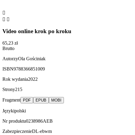



Video online krok po kroku
65,23 zł
Brutto
Autorzy
Ola Gościniak
ISBN
9788366851009
Rok wydania
2022
Strony
215
Fragment
PDF
EPUB
MOBI
Języki
polski
Nr produktu
0238986AEB
Zabezpieczenie
DL-ebwm