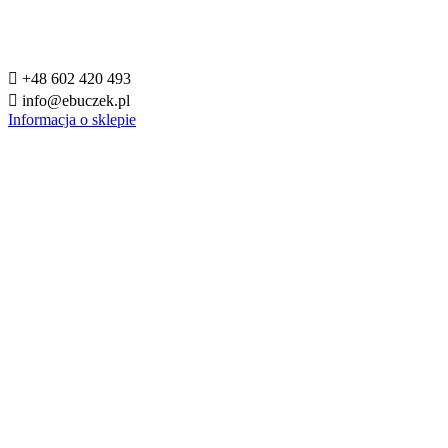

+48 602 420 493

info@ebuczek.pl
Informacja o sklepie