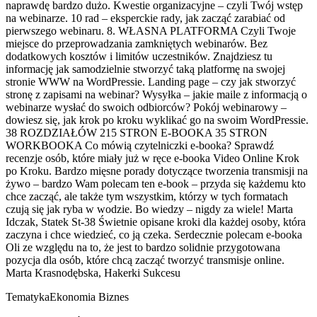
naprawdę bardzo dużo. Kwestie organizacyjne – czyli Twój wstęp
na webinarze. 10 rad – eksperckie rady, jak zacząć zarabiać od
pierwszego webinaru. 8. WŁASNA PLATFORMA Czyli Twoje
miejsce do przeprowadzania zamkniętych webinarów. Bez
dodatkowych kosztów i limitów uczestników. Znajdziesz tu
informację jak samodzielnie stworzyć taką platformę na swojej
stronie WWW na WordPressie. Landing page – czy jak stworzyć
stronę z zapisami na webinar? Wysyłka – jakie maile z informacją o
webinarze wysłać do swoich odbiorców? Pokój webinarowy –
dowiesz się, jak krok po kroku wyklikać go na swoim WordPressie.
38 ROZDZIAŁÓW 215 STRON E-BOOKA 35 STRON
WORKBOOKA Co mówią czytelniczki e-booka? Sprawdź
recenzje osób, które miały już w ręce e-booka Video Online Krok
po Kroku. Bardzo mięsne porady dotyczące tworzenia transmisji na
żywo – bardzo Wam polecam ten e-book – przyda się każdemu kto
chce zacząć, ale także tym wszystkim, którzy w tych formatach
czują się jak ryba w wodzie. Bo wiedzy – nigdy za wiele! Marta
Idczak, Statek St-38 Świetnie opisane kroki dla każdej osoby, która
zaczyna i chce wiedzieć, co ją czeka. Serdecznie polecam e-booka
Oli ze względu na to, że jest to bardzo solidnie przygotowana
pozycja dla osób, które chcą zacząć tworzyć transmisje online.
Marta Krasnodębska, Hakerki Sukcesu
Tematyka
Ekonomia Biznes