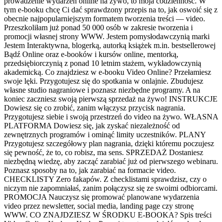
prowadzenie wydarzeń online na żywo, to moja codzienność. W
tym e-booku chcę Ci dać sprawdzony przepis na to, jak oswoić się z
obecnie najpopularniejszym formatem tworzenia treści — video.
Przeszkoliłam już ponad 50 000 osób w zakresie tworzenia i
promocji własnej strony WWW. Jestem pomysłodawczynią marki
Jestem Interaktywna, blogerką, autorką książek m.in. bestsellerowej
Bądź Online oraz e-booków i kursów online, mentorką,
przedsiębiorczynią z ponad 10 letnim stażem, wykładowczynią
akademicką. Co znajdziesz w e-booku Video Online? Przełamiesz
swoje lęki. Przygotujesz się do spotkania w onlajnie. Zbudujesz
własne studio nagraniowe i poznasz niezbędne programy. A na
koniec zaczniesz swoją pierwszą sprzedaż na żywo! INSTRUKCJE
Dowiesz się co zrobić, zanim włączysz przycisk nagrania.
Przygotujesz siebie i swoją przestrzeń do video na żywo. WŁASNA
PLATFORMA Dowiesz się, jak zyskać niezależność od
zewnętrznych programów i ominąć limity uczestników. PLANY
Przygotujesz szczegółowy plan nagrania, dzięki któremu poczujesz
się pewność, że to, co robisz, ma sens. SPRZEDAŻ Dostaniesz
niezbędną wiedzę, aby zacząć zarabiać już od pierwszego webinaru.
Poznasz sposoby na to, jak zarabiać na formacie video.
CHECKLISTY Zero fakapów. Z checklistami sprawdzisz, czy o
niczym nie zapomniałaś, zanim połączysz się ze swoimi odbiorcami.
PROMOCJA Nauczysz się promować planowane wydarzenia
video przez newsletter, social media, landing page czy stronę
WWW. CO ZNAJDZIESZ W ŚRODKU E-BOOKA? Spis treści