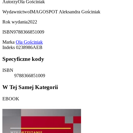
Autorzy
Ola Gościniak
Wydawnictwo
IMAGOSPOT Aleksandra Gościniak
Rok wydania
2022
ISBN
9788366851009
Marka
Ola Gościniak
Indeks
0238986AEB
Specyficzne kody
ISBN
9788366851009
W Tej Samej Kategorii
EBOOK