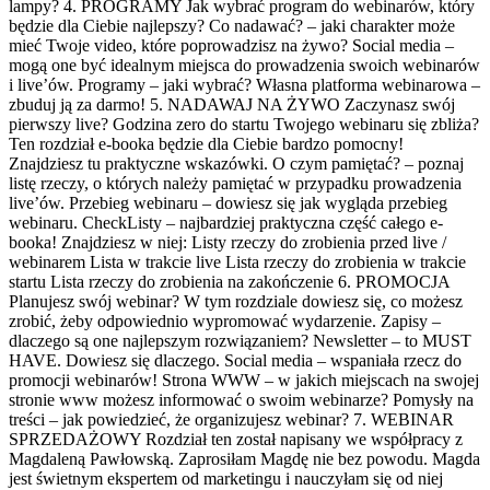
lampy? 4. PROGRAMY Jak wybrać program do webinarów, który
będzie dla Ciebie najlepszy? Co nadawać? – jaki charakter może
mieć Twoje video, które poprowadzisz na żywo? Social media –
mogą one być idealnym miejsca do prowadzenia swoich webinarów
i live’ów. Programy – jaki wybrać? Własna platforma webinarowa –
zbuduj ją za darmo! 5. NADAWAJ NA ŻYWO Zaczynasz swój
pierwszy live? Godzina zero do startu Twojego webinaru się zbliża?
Ten rozdział e-booka będzie dla Ciebie bardzo pomocny!
Znajdziesz tu praktyczne wskazówki. O czym pamiętać? – poznaj
listę rzeczy, o których należy pamiętać w przypadku prowadzenia
live’ów. Przebieg webinaru – dowiesz się jak wygląda przebieg
webinaru. CheckListy – najbardziej praktyczna część całego e-
booka! Znajdziesz w niej: Listy rzeczy do zrobienia przed live /
webinarem Lista w trakcie live Lista rzeczy do zrobienia w trakcie
startu Lista rzeczy do zrobienia na zakończenie 6. PROMOCJA
Planujesz swój webinar? W tym rozdziale dowiesz się, co możesz
zrobić, żeby odpowiednio wypromować wydarzenie. Zapisy –
dlaczego są one najlepszym rozwiązaniem? Newsletter – to MUST
HAVE. Dowiesz się dlaczego. Social media – wspaniała rzecz do
promocji webinarów! Strona WWW – w jakich miejscach na swojej
stronie www możesz informować o swoim webinarze? Pomysły na
treści – jak powiedzieć, że organizujesz webinar? 7. WEBINAR
SPRZEDAŻOWY Rozdział ten został napisany we współpracy z
Magdaleną Pawłowską. Zaprosiłam Magdę nie bez powodu. Magda
jest świetnym ekspertem od marketingu i nauczyłam się od niej