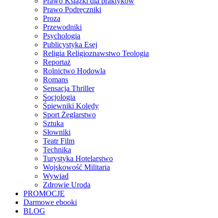
Prawo Książki dla praktyków
Prawo Podręczniki
Proza
Przewodniki
Psychologia
Publicystyka Esej
Religia Religioznawstwo Teologia
Reportaż
Rolnictwo Hodowla
Romans
Sensacja Thriller
Socjologia
Śpiewniki Kolędy
Sport Żeglarstwo
Sztuka
Słowniki
Teatr Film
Technika
Turystyka Hotelarstwo
Wojskowość Militaria
Wywiad
Zdrowie Uroda
PROMOCJE
Darmowe ebooki
BLOG