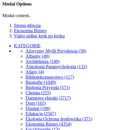
Modal Options
Modal content..
Strona główna
Ekonomia Biznes
Video online krok po kroku
KATEGORIE
Aforyzmy Myśli Przysłowia
(58)
Albumy
(49)
Architektura
(249)
Astrologia Parapsychologia
(132)
Atlasy
(4)
Bibliotekoznawstwo
(117)
Biografie
(1049)
Biologia Przyroda
(571)
Chemia
(255)
Darmowe ebooki
(3717)
Dom
(165)
Dramat
(198)
Edukacja
(2507)
Ekologia Ochrona środowiska
(371)
Ekonomia Biznes
(4354)
Encyklopedie
(13)