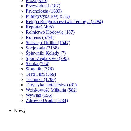
Proza
(929)
Przewodniki
(187)
Psychologia
(1689)
Publicystyka Esej
(535)
Religia Religioznawstwo Teologia
(2284)
Reportaż
(405)
Rolnictwo Hodowla
(187)
Romans
(5791)
Sensacja Thriller
(1547)
Socjologia
(2158)
Śpiewniki Kolędy
(7)
Sport Żeglarstwo
(296)
Sztuka
(724)
Słowniki
(226)
Teatr Film
(369)
Technika
(1790)
Turystyka Hotelarstwo
(81)
Wojskowość Militaria
(582)
Wywiad
(155)
Zdrowie Uroda
(1234)
Nowy