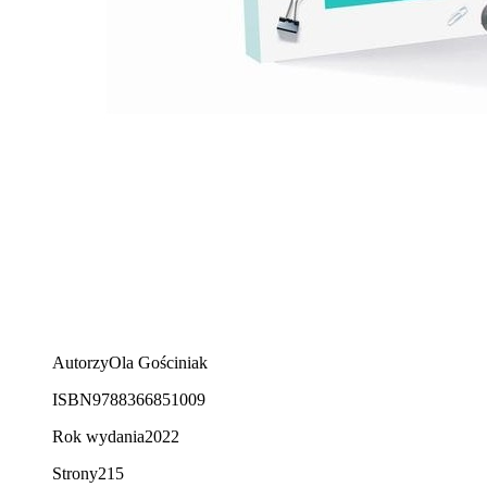
Autorzy
Ola Gościniak
ISBN
9788366851009
Rok wydania
2022
Strony
215