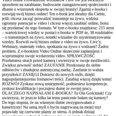
sposobem na zarabianie, budowanie zaangażowanej społeczności i
dbanie o wizerunek eksperta w swojej branży! Zgarnij e-booka i
rozwijaj swój biznes online! Ten e-book jest idealny dla Ciebie,
jeśli: chcesz zacząć prowadzić transmisje na żywo, widzisz
ogromny potencjał w video i chcesz więcej zarabiać online, boisz
się przełamać do tego formatu. W tym e-booku znajdziesz: 215 stron
– wartościowej wiedzy w postaci e-booka w PDF-ie, 38 rozdziałów
– o transmisjach na żywo, notatki wizualne do usystematyzowania
wiedzy. Rozwiń swój biznes online z video na żywo. Live’y,
Webinary, materiały video, spotkania na żywo z widzami? Żaden
problem. Z e-bookiem Video Online skutecznie zaplanujesz i
wypromujesz swoje wydarzenia video. SPRAWCZOŚĆ
Przełamiesz strach przed kamerą i uwierzysz w swoje możliwości.
Zwiększ pewność siebie! ZAUFANIE Przekonasz do siebie
odbiorców i zbudujesz autentyczną markę. Zaufanie to waluta
przyszłości! ZASIĘGI Dotrzesz do nowych osób, dzięki
najpopularniejszemu formatowi treści. Zarabiaj więcej dzięki temu!
ROZWÓJ Zyskasz nową umiejętność, podniesiesz kompetencje,
zyskasz kwalifikacje i poczujesz dumę ze swojej pracy.
DLACZEGO NAPISAŁAM E-BOOKA? Tu Ola Gościniak! Czy
uwierzysz, że jeszcze kilka lat temu panicznie bałam się kamery?
Do tego stopnia, że na własnym ślubie zrezygnowałam z
kamerzysty! Na samą myśl o byciu nagrywaną na mojej szyi
pojawiały się czerwone plamy ze stresu. A jednak dzisiaj