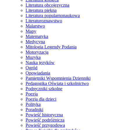
Literatura obcojęzyczna
Literatura piękna
Literatura popularnonaukowa
Literaturoznawstwo
Malarstwo
Mapy
Matematyka
Medycyna
Mitologia Legendy Podania
Motoryzacja
Muzyka
Nauka języków
Ogród
Opowiadania
Pamiętniki Wspomnienia Dzienniki
Pedagogika Oświata i szkolnictwo
Podręczniki szkolne
Poezja
Poezja dla dzieci
Polityka
Poradniki
Powieść historyczna
Powieść podróżnicza
Powieść przygodowa