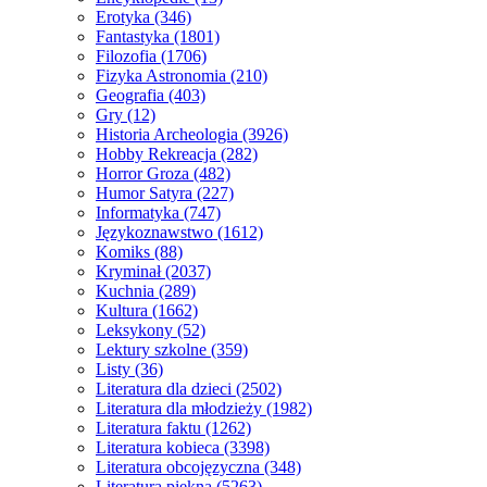
Erotyka
(346)
Fantastyka
(1801)
Filozofia
(1706)
Fizyka Astronomia
(210)
Geografia
(403)
Gry
(12)
Historia Archeologia
(3926)
Hobby Rekreacja
(282)
Horror Groza
(482)
Humor Satyra
(227)
Informatyka
(747)
Językoznawstwo
(1612)
Komiks
(88)
Kryminał
(2037)
Kuchnia
(289)
Kultura
(1662)
Leksykony
(52)
Lektury szkolne
(359)
Listy
(36)
Literatura dla dzieci
(2502)
Literatura dla młodzieży
(1982)
Literatura faktu
(1262)
Literatura kobieca
(3398)
Literatura obcojęzyczna
(348)
Literatura piękna
(5263)