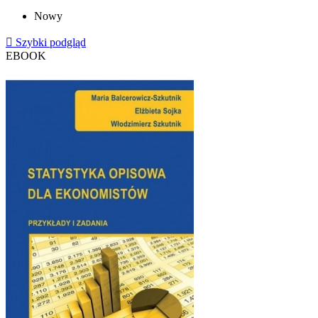
Nowy

Szybki podgląd
EBOOK