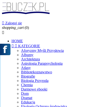

Zaloguj się
shopping_cart
(0)

HOME


KATEGORIE
Aforyzmy Myśli Przysłowia
Albumy
Architektura
Astrologia Parapsychologia
Atlasy
Bibliotekoznawstwo
Biografie
Biologia Przyroda
Chemia
Darmowe ebooki
Dom
Dramat
Edukacja
Ekologia Ochrona środowiska