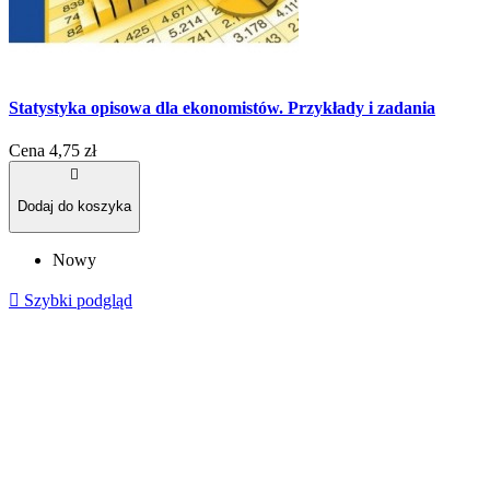
Statystyka opisowa dla ekonomistów. Przykłady i zadania
Cena
4,75 zł

Dodaj do koszyka
Nowy

Szybki podgląd