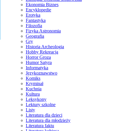
Ekonomia Biznes
Encyklopedie
Erotyka
Fantastyka
Filozofia
Fizyka Astronomia
Geografia
Gry
Historia Archeologia
Hobby Rekreacja
Horror Groza
Humor Satyra
Informatyka
Językoznawstwo
Komiks
Kryminał
Kuchnia
Kultura
Leksykony
Lektury szkolne
Listy
Literatura dla dzieci
Literatura dla młodzieży
Literatura faktu
Literatura kobieca