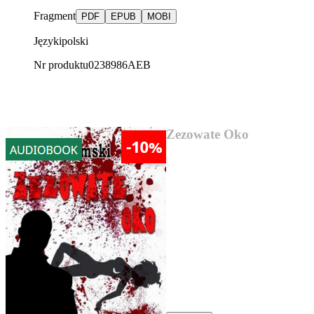
Fragment
PDF
EPUB
MOBI
Języki
polski
Nr produktu
0238986AEB
AUDIOBOOK SUPER CENA
Zezowate Oko
13,17 zł
„Zezowate oko” Józef Jeremski
Kryminał z 1930 roku.
Warszawski reporter o
nazwisku Różewski zostaje
oskarżony o morderstwo.
Śledztwo w sprawie prowadzi
jego największy wróg –
komisarz Holcman...