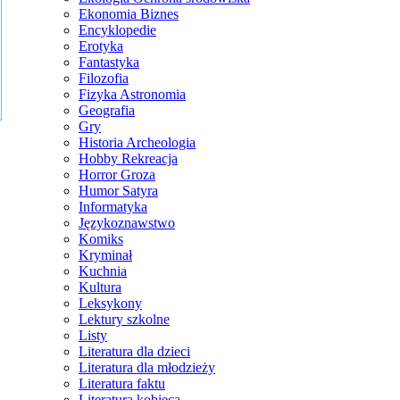
Ekonomia Biznes
Encyklopedie
Erotyka
Fantastyka
Filozofia
Fizyka Astronomia
Geografia
Gry
Historia Archeologia
Hobby Rekreacja
Horror Groza
Humor Satyra
Informatyka
Językoznawstwo
Komiks
Kryminał
Kuchnia
Kultura
Leksykony
Lektury szkolne
Listy
Literatura dla dzieci
Literatura dla młodzieży
Literatura faktu
Literatura kobieca