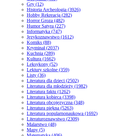
Gry
(12)
Historia Archeologia
(3926)
Hobby Rekreacja
(282)
Horror Groza
(482)
Humor Satyra
(227)
Informatyka
(747)
Językoznawstwo
(1612)
Komiks
(88)
Kryminał
(2037)
Kuchnia
(289)
Kultura
(1662)
Leksykony
(52)
Lektury szkolne
(359)
Listy
(36)
Literatura dla dzieci
(2502)
Literatura dla młodzieży
(1982)
Literatura faktu
(1262)
Literatura kobieca
(3398)
Literatura obcojęzyczna
(348)
Literatura piękna
(5263)
Literatura popularnonaukowa
(1692)
Literaturoznawstwo
(2309)
Malarstwo
(48)
Mapy
(5)
Matematyka
(406)