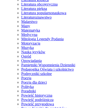
Literatura obcojęzyczna
Literatura piękna
Literatura popularnonaukowa
Literaturoznawstwo
Malarstwo
Mapy
Matematyka
Medycyna
Mitologia Legendy Podania
Motoryzacja
Muzyka
Nauka języków
Ogród
Opowiadania
Pamiętniki Wspomnienia Dzienniki
Pedagogika Oświata i szkolnictwo
Podręczniki szkolne
Poezja
Poezja dla dzieci
Polityka
Poradniki
Powieść historyczna
Powieść podróżnicza
Powieść przygodowa