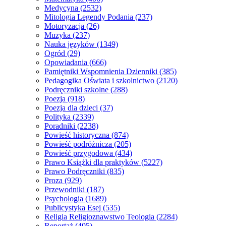
Medycyna
(2532)
Mitologia Legendy Podania
(237)
Motoryzacja
(26)
Muzyka
(237)
Nauka języków
(1349)
Ogród
(29)
Opowiadania
(666)
Pamiętniki Wspomnienia Dzienniki
(385)
Pedagogika Oświata i szkolnictwo
(2120)
Podręczniki szkolne
(288)
Poezja
(918)
Poezja dla dzieci
(37)
Polityka
(2339)
Poradniki
(2238)
Powieść historyczna
(874)
Powieść podróżnicza
(205)
Powieść przygodowa
(434)
Prawo Książki dla praktyków
(5227)
Prawo Podręczniki
(835)
Proza
(929)
Przewodniki
(187)
Psychologia
(1689)
Publicystyka Esej
(535)
Religia Religioznawstwo Teologia
(2284)
Reportaż
(405)