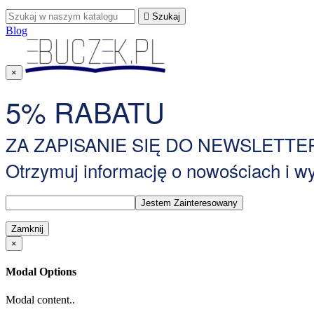

Szukaj
Blog
×
5% RABATU
ZA ZAPISANIE SIĘ DO NEWSLETTE
Otrzymuj informację o nowościach i 
Zamknij
×
Modal Options
Modal content..