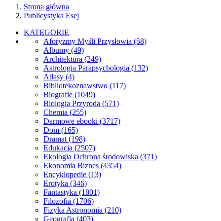
Strona główna
Publicystyka Esej
KATEGORIE
Aforyzmy Myśli Przysłowia
(58)
Albumy
(49)
Architektura
(249)
Astrologia Parapsychologia
(132)
Atlasy
(4)
Bibliotekoznawstwo
(117)
Biografie
(1049)
Biologia Przyroda
(571)
Chemia
(255)
Darmowe ebooki
(3717)
Dom
(165)
Dramat
(198)
Edukacja
(2507)
Ekologia Ochrona środowiska
(371)
Ekonomia Biznes
(4354)
Encyklopedie
(13)
Erotyka
(346)
Fantastyka
(1801)
Filozofia
(1706)
Fizyka Astronomia
(210)
Geografia
(403)