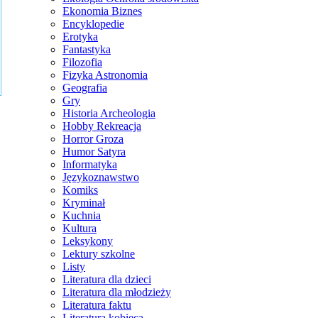
Ekonomia Biznes
Encyklopedie
Erotyka
Fantastyka
Filozofia
Fizyka Astronomia
Geografia
Gry
Historia Archeologia
Hobby Rekreacja
Horror Groza
Humor Satyra
Informatyka
Językoznawstwo
Komiks
Kryminał
Kuchnia
Kultura
Leksykony
Lektury szkolne
Listy
Literatura dla dzieci
Literatura dla młodzieży
Literatura faktu
Literatura kobieca