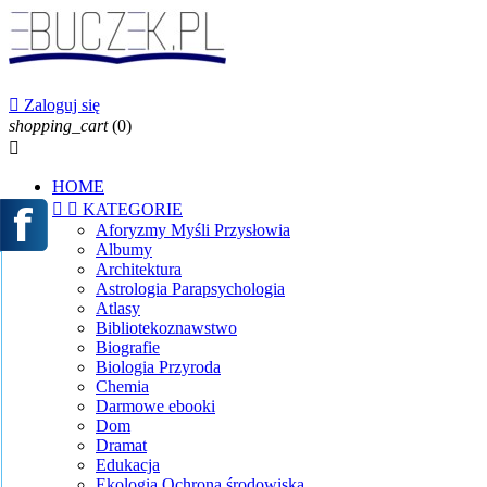

Zaloguj się
shopping_cart
(0)

HOME


KATEGORIE
Aforyzmy Myśli Przysłowia
Albumy
Architektura
Astrologia Parapsychologia
Atlasy
Bibliotekoznawstwo
Biografie
Biologia Przyroda
Chemia
Darmowe ebooki
Dom
Dramat
Edukacja
Ekologia Ochrona środowiska