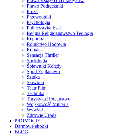
Prawo Książki dla praktyków
Prawo Podręczniki
Proza
Przewodniki
Psychologia
Publicystyka Esej
Religia Religioznawstwo Teologia
Reportaż
Rolnictwo Hodowla
Romans
Sensacja Thriller
Socjologia
Śpiewniki Kolędy
Sport Żeglarstwo
Sztuka
Słowniki
Teatr Film
Technika
Turystyka Hotelarstwo
Wojskowość Militaria
Wywiad
Zdrowie Uroda
PROMOCJE
Darmowe ebooki
BLOG