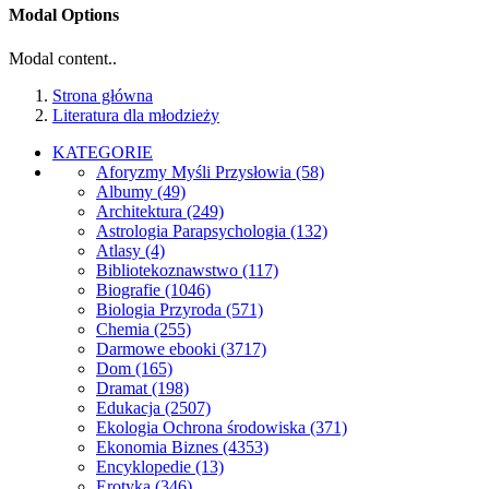
Modal Options
Modal content..
Strona główna
Literatura dla młodzieży
KATEGORIE
Aforyzmy Myśli Przysłowia
(58)
Albumy
(49)
Architektura
(249)
Astrologia Parapsychologia
(132)
Atlasy
(4)
Bibliotekoznawstwo
(117)
Biografie
(1046)
Biologia Przyroda
(571)
Chemia
(255)
Darmowe ebooki
(3717)
Dom
(165)
Dramat
(198)
Edukacja
(2507)
Ekologia Ochrona środowiska
(371)
Ekonomia Biznes
(4353)
Encyklopedie
(13)
Erotyka
(346)