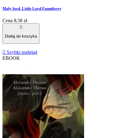
Mały lord. Little Lord Fauntleroy
Cena
8,58 zł

Dodaj do koszyka

Szybki podgląd
EBOOK