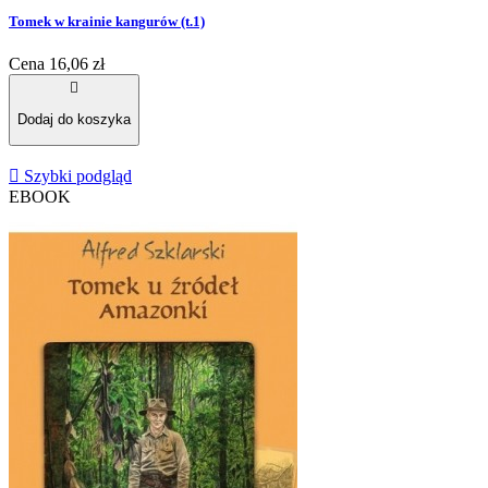
Tomek w krainie kangurów (t.1)
Cena
16,06 zł

Dodaj do koszyka

Szybki podgląd
EBOOK