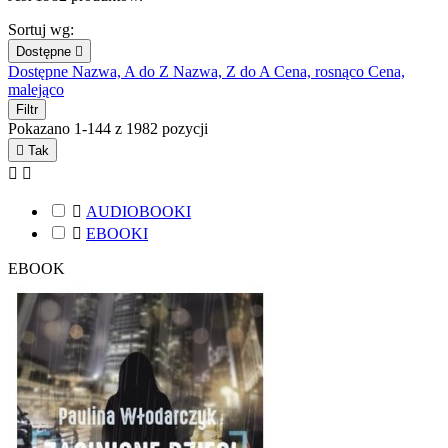
Sortuj wg:
Dostępne

Dostępne
Nazwa, A do Z
Nazwa, Z do A
Cena, rosnąco
Cena,
malejąco
Filtr
Pokazano 1-144 z 1982 pozycji

Tak



AUDIOBOOKI

EBOOKI
EBOOK