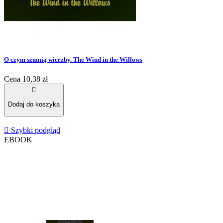
O czym szumią wierzby. The Wind in the Willows
Cena
10,38 zł

Dodaj do koszyka

Szybki podgląd
EBOOK