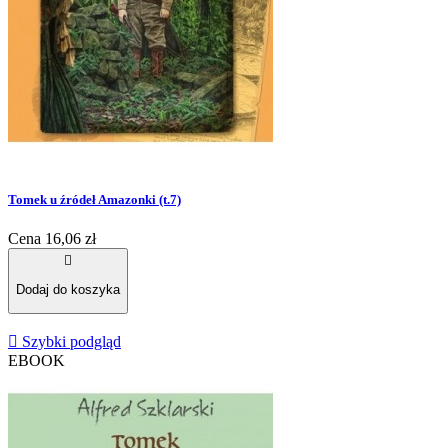
Tomek u źródeł Amazonki (t.7)
Cena
16,06 zł

Dodaj do koszyka

Szybki podgląd
EBOOK