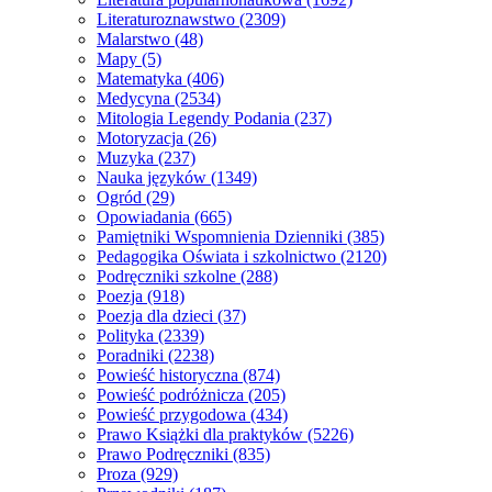
Literaturoznawstwo
(2309)
Malarstwo
(48)
Mapy
(5)
Matematyka
(406)
Medycyna
(2534)
Mitologia Legendy Podania
(237)
Motoryzacja
(26)
Muzyka
(237)
Nauka języków
(1349)
Ogród
(29)
Opowiadania
(665)
Pamiętniki Wspomnienia Dzienniki
(385)
Pedagogika Oświata i szkolnictwo
(2120)
Podręczniki szkolne
(288)
Poezja
(918)
Poezja dla dzieci
(37)
Polityka
(2339)
Poradniki
(2238)
Powieść historyczna
(874)
Powieść podróżnicza
(205)
Powieść przygodowa
(434)
Prawo Książki dla praktyków
(5226)
Prawo Podręczniki
(835)
Proza
(929)