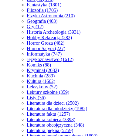
Fantastyka
(1801)
Filozofia
(1705)
Fizyka Astronomia
(210)
Geografia
(403)
Gry
(12)
Historia Archeologia
(3931)
Hobby Rekreacja
(282)
Horror Groza
(482)
Humor Satyra
(227)
Informatyka
(747)
Językoznawstwo
(1612)
Komiks
(88)
Kryminał
(2032)
Kuchnia
(289)
Kultura
(1662)
Leksykony
(52)
Lektury szkolne
(359)
Listy
(36)
Literatura dla dzieci
(2502)
Literatura dla młodzieży
(1982)
Literatura faktu
(1257)
Literatura kobieca
(3398)
Literatura obcojęzyczna
(348)
Literatura piękna
(5259)
Literatura popularnonaukowa
(1692)