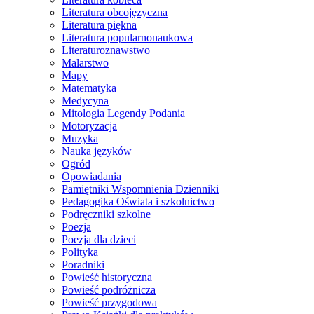
Literatura obcojęzyczna
Literatura piękna
Literatura popularnonaukowa
Literaturoznawstwo
Malarstwo
Mapy
Matematyka
Medycyna
Mitologia Legendy Podania
Motoryzacja
Muzyka
Nauka języków
Ogród
Opowiadania
Pamiętniki Wspomnienia Dzienniki
Pedagogika Oświata i szkolnictwo
Podręczniki szkolne
Poezja
Poezja dla dzieci
Polityka
Poradniki
Powieść historyczna
Powieść podróżnicza
Powieść przygodowa