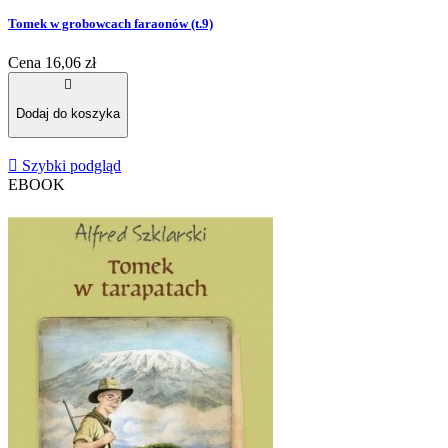
Tomek w grobowcach faraonów (t.9)
Cena
16,06 zł

Dodaj do koszyka

Szybki podgląd
EBOOK