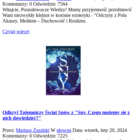
Komentarzy: 0
Odwiedzin: 7564
Witajcie, Poszukiwacze Wiedzy! Mamy przyjemność przedstawić
Wam niezwykły klejnot w koronie ezoteryki - "Odczyty z Pola
Akaszy. Medium – Duchowość i Realizm.
Czytaj więcej
Odkryj Tajemniczy Świat Snów z "Sny. Czego możemy się z
nich dowiedzieć?"
Przez:
Mariusz Żuralski
W
głowna
Data:
wtorek,
luty
20,
2024
Komentarzy: 0
Odwiedzin: 7225