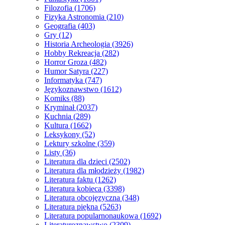
Filozofia
(1706)
Fizyka Astronomia
(210)
Geografia
(403)
Gry
(12)
Historia Archeologia
(3926)
Hobby Rekreacja
(282)
Horror Groza
(482)
Humor Satyra
(227)
Informatyka
(747)
Językoznawstwo
(1612)
Komiks
(88)
Kryminał
(2037)
Kuchnia
(289)
Kultura
(1662)
Leksykony
(52)
Lektury szkolne
(359)
Listy
(36)
Literatura dla dzieci
(2502)
Literatura dla młodzieży
(1982)
Literatura faktu
(1262)
Literatura kobieca
(3398)
Literatura obcojęzyczna
(348)
Literatura piękna
(5263)
Literatura popularnonaukowa
(1692)
Literaturoznawstwo
(2309)