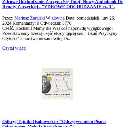
Zdrowe Odchudzanie Zaczyna Się Tutaj! Nowy Audiobook Dr
Renaty Zarzyckiej - "ZDROWE ODCHUDZANIE cz. 3".
Przez:
Mariusz Żuralski
W
głowna
Data:
poniedziałek,
luty
26,
2024
Komentarzy: 0
Odwiedzin: 8776
Cześć, Kochani! Mamy dla Was coś naprawdę wyjątkowego!
Przedstawiamy trzecią część ekscytującej serii "Usuń Przyczyny
Otyłości" autorstwa niesamowitej Dr...
Czytaj więcej
Odkryj Tajniki Osobowości z "Odczytywaniem Pisma
Odręcznego. Metoda Erica Singera"!