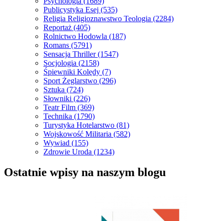
Psychologia
(1689)
Publicystyka Esej
(535)
Religia Religioznawstwo Teologia
(2284)
Reportaż
(405)
Rolnictwo Hodowla
(187)
Romans
(5791)
Sensacja Thriller
(1547)
Socjologia
(2158)
Śpiewniki Kolędy
(7)
Sport Żeglarstwo
(296)
Sztuka
(724)
Słowniki
(226)
Teatr Film
(369)
Technika
(1790)
Turystyka Hotelarstwo
(81)
Wojskowość Militaria
(582)
Wywiad
(155)
Zdrowie Uroda
(1234)
Ostatnie wpisy na naszym blogu