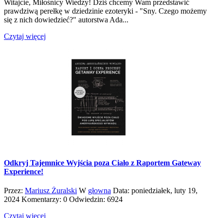
Witajcie, Miłośnicy Wiedzy! Dziś chcemy Wam przedstawić
prawdziwą perełkę w dziedzinie ezoteryki - "Sny. Czego możemy
się z nich dowiedzieć?" autorstwa Ada...
Czytaj więcej
Odkryj Tajemnice Wyjścia poza Ciało z Raportem Gateway
Experience!
Przez:
Mariusz Żuralski
W
głowna
Data:
poniedziałek,
luty
19,
2024
Komentarzy: 0
Odwiedzin: 6924
Czytaj więcej