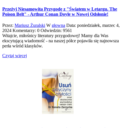
Przeżyj Niesamowitą Przygodę z "Światem w Letargu. The
Poison Belt" - Arthur Conan Doyle w Nowej Odsłonie!
Przez:
Mariusz Żuralski
W
głowna
Data:
poniedziałek,
marzec
4,
2024
Komentarzy: 0
Odwiedzin: 9561
Witajcie, miłośnicy literatury przygodowej! Mamy dla Was
ekscytującą wiadomość - na naszej półce pojawiła się najnowsza
perła wśród klasyków.
Czytaj więcej