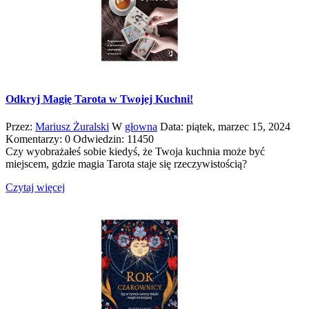
Odkryj Magię Tarota w Twojej Kuchni!
Przez:
Mariusz Żuralski
W
głowna
Data:
piątek,
marzec
15,
2024
Komentarzy: 0
Odwiedzin: 11450
Czy wyobrażałeś sobie kiedyś, że Twoja kuchnia może być
miejscem, gdzie magia Tarota staje się rzeczywistością?
Czytaj więcej