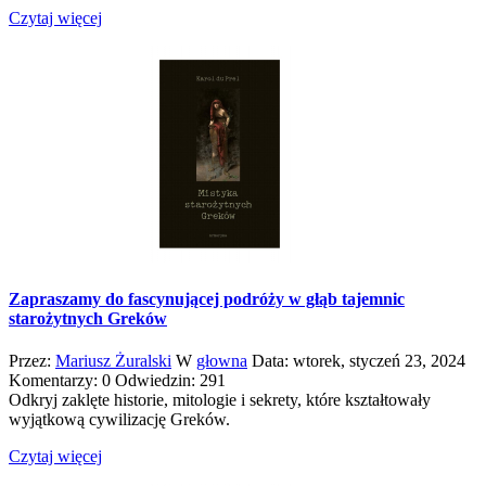
Czytaj więcej
Zapraszamy do fascynującej podróży w głąb tajemnic
starożytnych Greków
Przez:
Mariusz Żuralski
W
głowna
Data:
wtorek,
styczeń
23,
2024
Komentarzy: 0
Odwiedzin: 291
Odkryj zaklęte historie, mitologie i sekrety, które kształtowały
wyjątkową cywilizację Greków.
Czytaj więcej