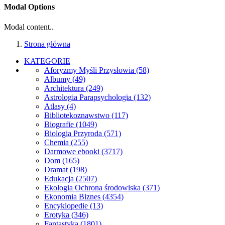
Modal Options
Modal content..
Strona główna
KATEGORIE
Aforyzmy Myśli Przysłowia
(58)
Albumy
(49)
Architektura
(249)
Astrologia Parapsychologia
(132)
Atlasy
(4)
Bibliotekoznawstwo
(117)
Biografie
(1049)
Biologia Przyroda
(571)
Chemia
(255)
Darmowe ebooki
(3717)
Dom
(165)
Dramat
(198)
Edukacja
(2507)
Ekologia Ochrona środowiska
(371)
Ekonomia Biznes
(4354)
Encyklopedie
(13)
Erotyka
(346)
Fantastyka
(1801)