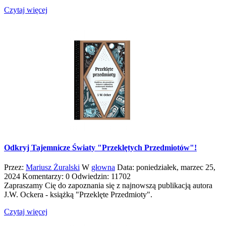
Czytaj więcej
Odkryj Tajemnicze Światy "Przeklętych Przedmiotów"!
Przez:
Mariusz Żuralski
W
głowna
Data:
poniedziałek,
marzec
25,
2024
Komentarzy: 0
Odwiedzin: 11702
Zapraszamy Cię do zapoznania się z najnowszą publikacją autora
J.W. Ockera - książką "Przeklęte Przedmioty".
Czytaj więcej