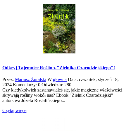
Odkryj Tajemnice Roślin z "Zielnika Czarodziejskiego"!
Przez:
Mariusz Żuralski
W
głowna
Data:
czwartek,
styczeń
18,
2024
Komentarzy: 0
Odwiedzin: 280
Czy kiedykolwiek zastanawiałeś się, jakie magiczne właściwości
skrywają rośliny wokół nas? Ebook "Zielnik Czarodziejski"
autorstwa Józefa Rostafińskiego...
Czytaj więcej