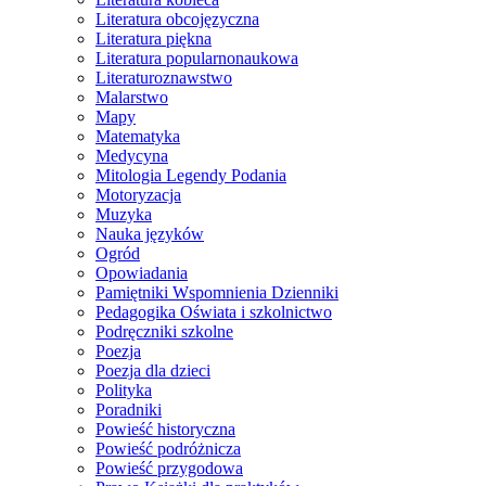
Literatura obcojęzyczna
Literatura piękna
Literatura popularnonaukowa
Literaturoznawstwo
Malarstwo
Mapy
Matematyka
Medycyna
Mitologia Legendy Podania
Motoryzacja
Muzyka
Nauka języków
Ogród
Opowiadania
Pamiętniki Wspomnienia Dzienniki
Pedagogika Oświata i szkolnictwo
Podręczniki szkolne
Poezja
Poezja dla dzieci
Polityka
Poradniki
Powieść historyczna
Powieść podróżnicza
Powieść przygodowa