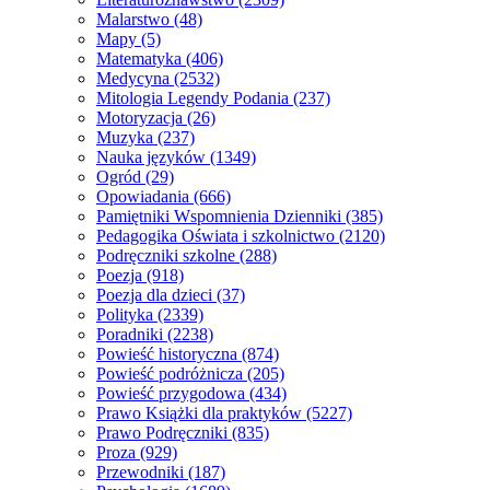
Malarstwo
(48)
Mapy
(5)
Matematyka
(406)
Medycyna
(2532)
Mitologia Legendy Podania
(237)
Motoryzacja
(26)
Muzyka
(237)
Nauka języków
(1349)
Ogród
(29)
Opowiadania
(666)
Pamiętniki Wspomnienia Dzienniki
(385)
Pedagogika Oświata i szkolnictwo
(2120)
Podręczniki szkolne
(288)
Poezja
(918)
Poezja dla dzieci
(37)
Polityka
(2339)
Poradniki
(2238)
Powieść historyczna
(874)
Powieść podróżnicza
(205)
Powieść przygodowa
(434)
Prawo Książki dla praktyków
(5227)
Prawo Podręczniki
(835)
Proza
(929)
Przewodniki
(187)