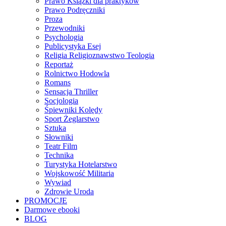
Prawo Książki dla praktyków
Prawo Podręczniki
Proza
Przewodniki
Psychologia
Publicystyka Esej
Religia Religioznawstwo Teologia
Reportaż
Rolnictwo Hodowla
Romans
Sensacja Thriller
Socjologia
Śpiewniki Kolędy
Sport Żeglarstwo
Sztuka
Słowniki
Teatr Film
Technika
Turystyka Hotelarstwo
Wojskowość Militaria
Wywiad
Zdrowie Uroda
PROMOCJE
Darmowe ebooki
BLOG