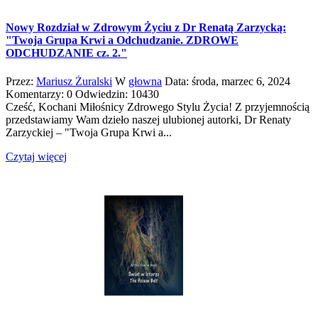
Nowy Rozdział w Zdrowym Życiu z Dr Renatą Zarzycką:
"Twoja Grupa Krwi a Odchudzanie. ZDROWE
ODCHUDZANIE cz. 2."
Przez:
Mariusz Żuralski
W
głowna
Data:
środa,
marzec
6,
2024
Komentarzy: 0
Odwiedzin: 10430
Cześć, Kochani Miłośnicy Zdrowego Stylu Życia! Z przyjemnością
przedstawiamy Wam dzieło naszej ulubionej autorki, Dr Renaty
Zarzyckiej – "Twoja Grupa Krwi a...
Czytaj więcej