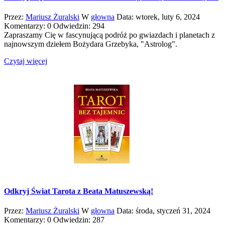
Przez:
Mariusz Żuralski
W
głowna
Data:
wtorek,
luty
6,
2024
Komentarzy: 0
Odwiedzin: 294
Zapraszamy Cię w fascynującą podróż po gwiazdach i planetach z
najnowszym dziełem Bożydara Grzebyka, "Astrolog".
Czytaj więcej
Odkryj Świat Tarota z Beata Matuszewską!
Przez:
Mariusz Żuralski
W
głowna
Data:
środa,
styczeń
31,
2024
Komentarzy: 0
Odwiedzin: 287