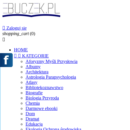

Zaloguj się
shopping_cart
(0)

HOME


KATEGORIE
Aforyzmy Myśli Przysłowia
Albumy
Architektura
Astrologia Parapsychologia
Atlasy
Bibliotekoznawstwo
Biografie
Biologia Przyroda
Chemia
Darmowe ebooki
Dom
Dramat
Edukacja
Ekologia Ochrona środowiska