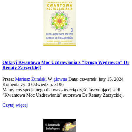
Odkryj Kwantową Moc Uzdrawiania z "Drogą Wędrowca" Dr
Renaty Zarzyckiej!
Przez:
Mariusz Żuralski
W
głowna
Data:
czwartek,
luty
15,
2024
Komentarzy: 0
Odwiedzin: 3196
Mamy coś specjalnego dla was - trzecią część fascynującej serii
"Kwantowa Moc Uzdrawiania" autorstwa Dr Renaty Zarzyckiej.
Czytaj więcej