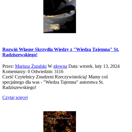
Rozwiń Własne Skrzydła Wiedzy z "Wiedzą Tajemną" St.
Radziszewskiego!
Przez:
Mariusz Żuralski
W
głowna
Data:
wtorek,
luty
13,
2024
Komentarzy: 0
Odwiedzin: 3116
Cześć Czytelnicy Znudzeni Rzeczywistością! Mamy coś
specjalnego dla was - "Wiedza Tajemna" autorstwa St.
Radziszewskiego!
Czytaj więcej