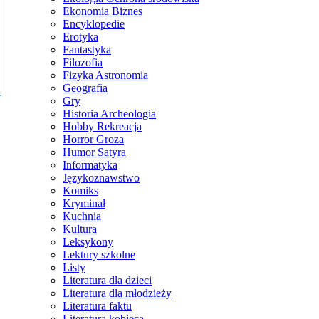
Ekonomia Biznes
Encyklopedie
Erotyka
Fantastyka
Filozofia
Fizyka Astronomia
Geografia
Gry
Historia Archeologia
Hobby Rekreacja
Horror Groza
Humor Satyra
Informatyka
Językoznawstwo
Komiks
Kryminał
Kuchnia
Kultura
Leksykony
Lektury szkolne
Listy
Literatura dla dzieci
Literatura dla młodzieży
Literatura faktu
Literatura kobieca