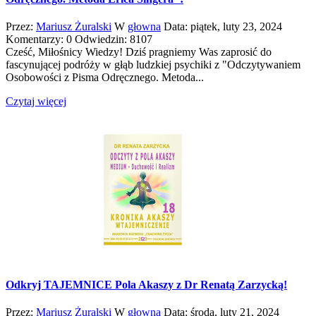
Przez:
Mariusz Żuralski
W
głowna
Data:
piątek,
luty
23,
2024
Komentarzy: 0
Odwiedzin: 8107
Cześć, Miłośnicy Wiedzy! Dziś pragniemy Was zaprosić do
fascynującej podróży w głąb ludzkiej psychiki z "Odczytywaniem
Osobowości z Pisma Odręcznego. Metoda...
Czytaj więcej
Odkryj TAJEMNICE Pola Akaszy z Dr Renatą Zarzycką!
Przez:
Mariusz Żuralski
W
głowna
Data:
środa,
luty
21,
2024