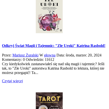
Odkryj Świat Magii i Tajemnic: "Złe Uroki" Katrina Rasbold!
Przez:
Mariusz Żuralski
W
głowna
Data:
środa,
marzec
20,
2024
Komentarzy: 0
Odwiedzin: 11612
Czy kiedykolwiek zastanawiałeś się nad siłą magii i tajemnic? Jeśli
tak, to "Złe Uroki" autorstwa Katrina Rasbold to lektura, której nie
możesz przegapić! Ta...
Czytaj więcej