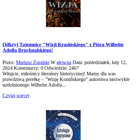
Odkryj Tajemnicę "Wizji Krasińskiego" z Pióra Wilhelm
Adolfa Bruchnalskiego!
Przez:
Mariusz Żuralski
W
głowna
Data:
poniedziałek,
luty
12,
2024
Komentarzy: 0
Odwiedzin: 2467
Witajcie, miłośnicy literatury historycznej! Mamy dla was
prawdziwą perełkę – "Wizję Krasińskiego" autorstwa niezwykle
uzdolnionego Wilhelm Adolfa...
Czytaj więcej