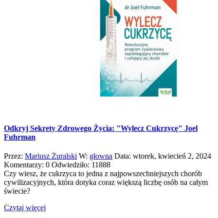
Odkryj Sekrety Zdrowego Życia: "Wylecz Cukrzycę" Joel
Fuhrman
Przez:
Mariusz Żuralski
W:
głowna
Data:
wtorek,
kwiecień
2,
2024
Komentarzy:
0
Odwiedziło:
11888
Czy wiesz, że cukrzyca to jedna z najpowszechniejszych chorób
cywilizacyjnych, która dotyka coraz większą liczbę osób na całym
świecie?
Czytaj więcej