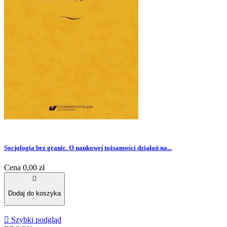
Socjologia bez granic. O naukowej tożsamości działań na...
Cena
0,00 zł

Dodaj do koszyka

Szybki podgląd