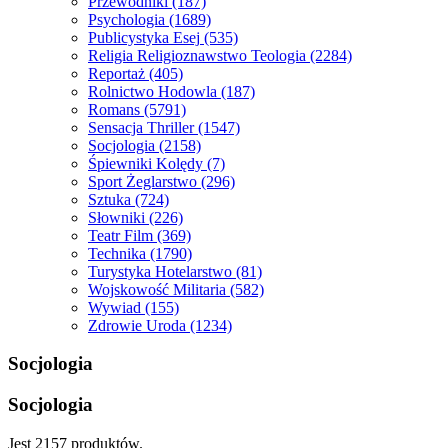
Przewodniki
(187)
Psychologia
(1689)
Publicystyka Esej
(535)
Religia Religioznawstwo Teologia
(2284)
Reportaż
(405)
Rolnictwo Hodowla
(187)
Romans
(5791)
Sensacja Thriller
(1547)
Socjologia
(2158)
Śpiewniki Kolędy
(7)
Sport Żeglarstwo
(296)
Sztuka
(724)
Słowniki
(226)
Teatr Film
(369)
Technika
(1790)
Turystyka Hotelarstwo
(81)
Wojskowość Militaria
(582)
Wywiad
(155)
Zdrowie Uroda
(1234)
Socjologia
Socjologia
Jest 2157 produktów.