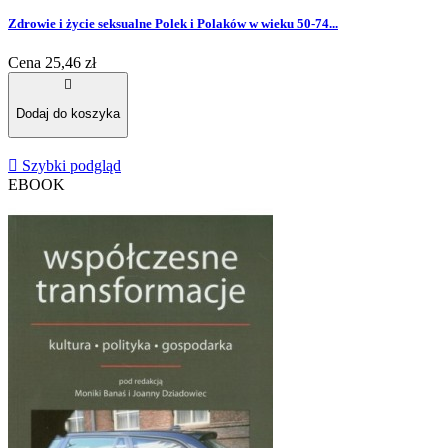
Zdrowie i życie seksualne Polek i Polaków w wieku 50-74...
Cena
25,46 zł

Dodaj do koszyka

Szybki podgląd
EBOOK