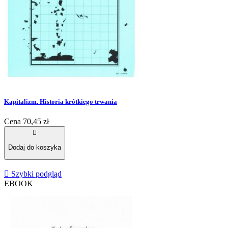
Kapitalizm. Historia krótkiego trwania
Cena
70,45 zł

Dodaj do koszyka

Szybki podgląd
EBOOK