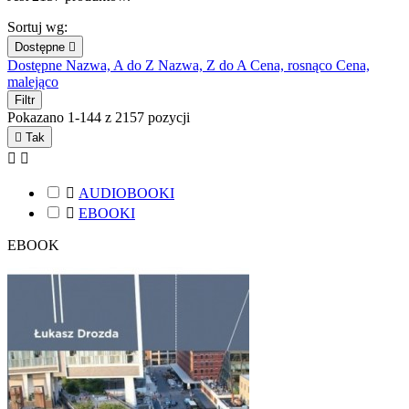
Sortuj wg:
Dostępne

Dostępne
Nazwa, A do Z
Nazwa, Z do A
Cena, rosnąco
Cena,
malejąco
Filtr
Pokazano 1-144 z 2157 pozycji

Tak



AUDIOBOOKI

EBOOKI
EBOOK