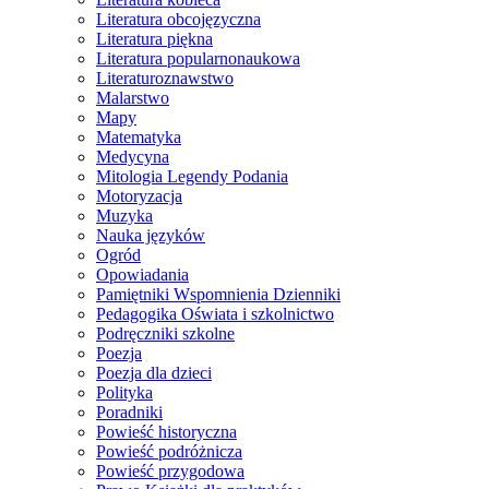
Literatura obcojęzyczna
Literatura piękna
Literatura popularnonaukowa
Literaturoznawstwo
Malarstwo
Mapy
Matematyka
Medycyna
Mitologia Legendy Podania
Motoryzacja
Muzyka
Nauka języków
Ogród
Opowiadania
Pamiętniki Wspomnienia Dzienniki
Pedagogika Oświata i szkolnictwo
Podręczniki szkolne
Poezja
Poezja dla dzieci
Polityka
Poradniki
Powieść historyczna
Powieść podróżnicza
Powieść przygodowa