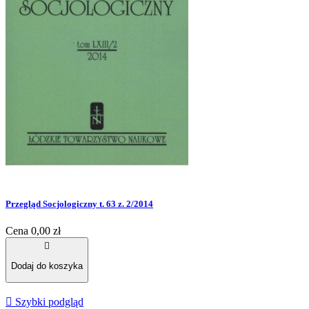
Przegląd Socjologiczny t. 63 z. 2/2014
Cena
0,00 zł

Dodaj do koszyka

Szybki podgląd