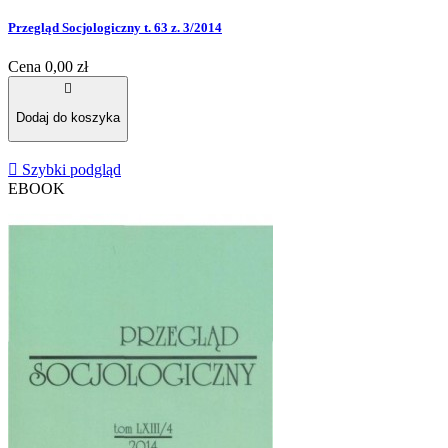
Przegląd Socjologiczny t. 63 z. 3/2014
Cena
0,00 zł

Dodaj do koszyka

Szybki podgląd
EBOOK