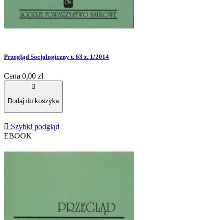
Przegląd Socjologiczny t. 63 z. 1/2014
Cena
0,00 zł

Dodaj do koszyka

Szybki podgląd
EBOOK