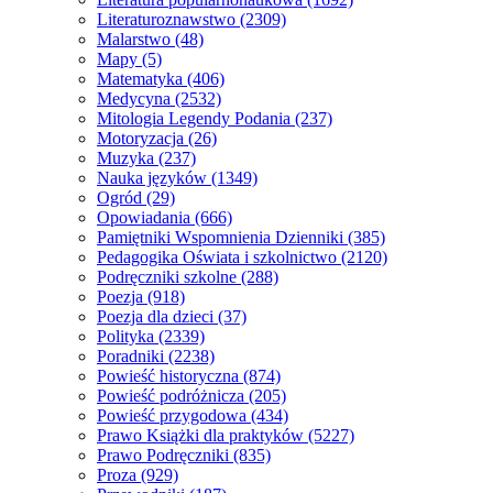
Literaturoznawstwo
(2309)
Malarstwo
(48)
Mapy
(5)
Matematyka
(406)
Medycyna
(2532)
Mitologia Legendy Podania
(237)
Motoryzacja
(26)
Muzyka
(237)
Nauka języków
(1349)
Ogród
(29)
Opowiadania
(666)
Pamiętniki Wspomnienia Dzienniki
(385)
Pedagogika Oświata i szkolnictwo
(2120)
Podręczniki szkolne
(288)
Poezja
(918)
Poezja dla dzieci
(37)
Polityka
(2339)
Poradniki
(2238)
Powieść historyczna
(874)
Powieść podróżnicza
(205)
Powieść przygodowa
(434)
Prawo Książki dla praktyków
(5227)
Prawo Podręczniki
(835)
Proza
(929)