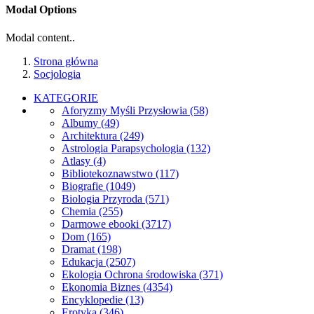
Modal Options
Modal content..
Strona główna
Socjologia
KATEGORIE
Aforyzmy Myśli Przysłowia
(58)
Albumy
(49)
Architektura
(249)
Astrologia Parapsychologia
(132)
Atlasy
(4)
Bibliotekoznawstwo
(117)
Biografie
(1049)
Biologia Przyroda
(571)
Chemia
(255)
Darmowe ebooki
(3717)
Dom
(165)
Dramat
(198)
Edukacja
(2507)
Ekologia Ochrona środowiska
(371)
Ekonomia Biznes
(4354)
Encyklopedie
(13)
Erotyka
(346)