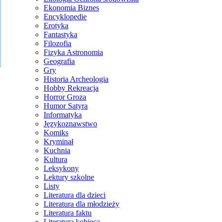
Ekonomia Biznes
Encyklopedie
Erotyka
Fantastyka
Filozofia
Fizyka Astronomia
Geografia
Gry
Historia Archeologia
Hobby Rekreacja
Horror Groza
Humor Satyra
Informatyka
Językoznawstwo
Komiks
Kryminał
Kuchnia
Kultura
Leksykony
Lektury szkolne
Listy
Literatura dla dzieci
Literatura dla młodzieży
Literatura faktu
Literatura kobieca