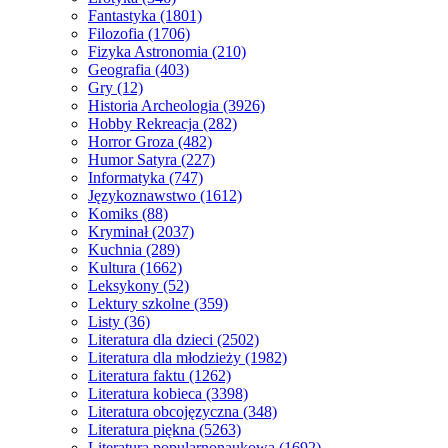
Fantastyka
(1801)
Filozofia
(1706)
Fizyka Astronomia
(210)
Geografia
(403)
Gry
(12)
Historia Archeologia
(3926)
Hobby Rekreacja
(282)
Horror Groza
(482)
Humor Satyra
(227)
Informatyka
(747)
Językoznawstwo
(1612)
Komiks
(88)
Kryminał
(2037)
Kuchnia
(289)
Kultura
(1662)
Leksykony
(52)
Lektury szkolne
(359)
Listy
(36)
Literatura dla dzieci
(2502)
Literatura dla młodzieży
(1982)
Literatura faktu
(1262)
Literatura kobieca
(3398)
Literatura obcojęzyczna
(348)
Literatura piękna
(5263)
Literatura popularnonaukowa
(1692)