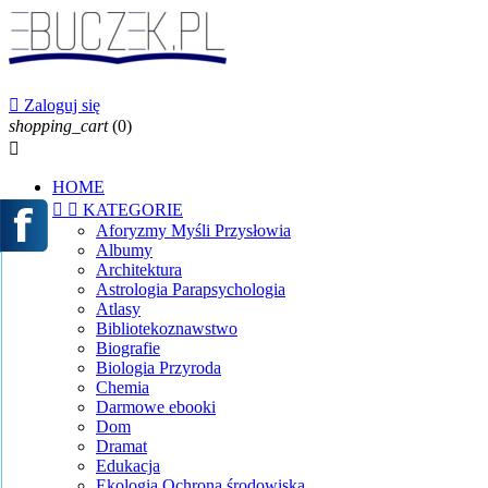

Zaloguj się
shopping_cart
(0)

HOME


KATEGORIE
Aforyzmy Myśli Przysłowia
Albumy
Architektura
Astrologia Parapsychologia
Atlasy
Bibliotekoznawstwo
Biografie
Biologia Przyroda
Chemia
Darmowe ebooki
Dom
Dramat
Edukacja
Ekologia Ochrona środowiska