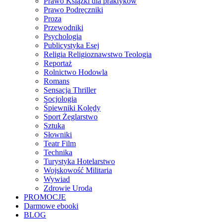
Prawo Książki dla praktyków
Prawo Podręczniki
Proza
Przewodniki
Psychologia
Publicystyka Esej
Religia Religioznawstwo Teologia
Reportaż
Rolnictwo Hodowla
Romans
Sensacja Thriller
Socjologia
Śpiewniki Kolędy
Sport Żeglarstwo
Sztuka
Słowniki
Teatr Film
Technika
Turystyka Hotelarstwo
Wojskowość Militaria
Wywiad
Zdrowie Uroda
PROMOCJE
Darmowe ebooki
BLOG