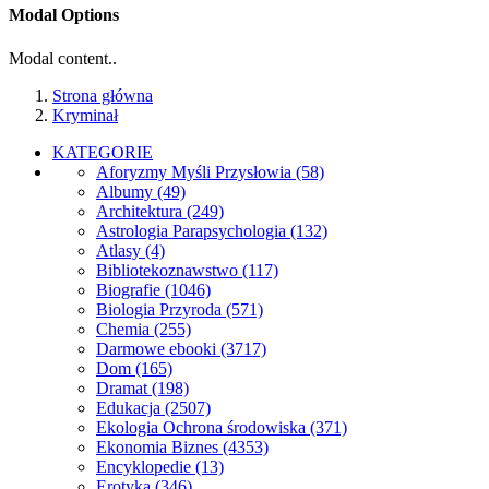
Modal Options
Modal content..
Strona główna
Kryminał
KATEGORIE
Aforyzmy Myśli Przysłowia
(58)
Albumy
(49)
Architektura
(249)
Astrologia Parapsychologia
(132)
Atlasy
(4)
Bibliotekoznawstwo
(117)
Biografie
(1046)
Biologia Przyroda
(571)
Chemia
(255)
Darmowe ebooki
(3717)
Dom
(165)
Dramat
(198)
Edukacja
(2507)
Ekologia Ochrona środowiska
(371)
Ekonomia Biznes
(4353)
Encyklopedie
(13)
Erotyka
(346)