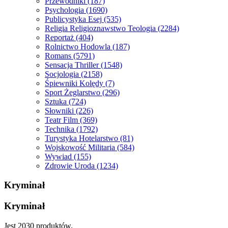
Przewodniki
(187)
Psychologia
(1690)
Publicystyka Esej
(535)
Religia Religioznawstwo Teologia
(2284)
Reportaż
(404)
Rolnictwo Hodowla
(187)
Romans
(5791)
Sensacja Thriller
(1548)
Socjologia
(2158)
Śpiewniki Kolędy
(7)
Sport Żeglarstwo
(296)
Sztuka
(724)
Słowniki
(226)
Teatr Film
(369)
Technika
(1792)
Turystyka Hotelarstwo
(81)
Wojskowość Militaria
(584)
Wywiad
(155)
Zdrowie Uroda
(1234)
Kryminał
Kryminał
Jest 2030 produktów.