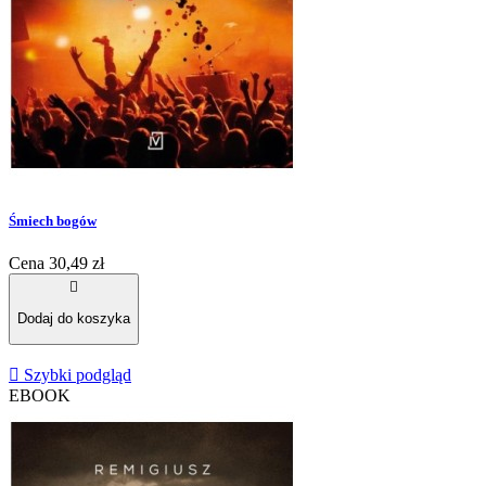
Śmiech bogów
Cena
30,49 zł

Dodaj do koszyka

Szybki podgląd
EBOOK