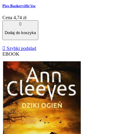
Pies Baskerville’ów
Cena
4,74 zł

Dodaj do koszyka

Szybki podgląd
EBOOK