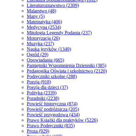
Literaturoznawstwo
(2309)
Malarstwo
(48)
Mapy
(5)
Matematyka
(406)
Medycyna
(2534)
Mitologia Legendy Podania
(237)
Motoryzacja
(26)
Muzyka
(237)
Nauka języków
(1349)
Ogród
(29)
Opowiadania
(665)
Pamiętniki Wspomnienia Dzienniki
(385)
Pedagogika Oświata i szkolnictwo
(2120)
Podręczniki szkolne
(288)
Poezja
(918)
Poezja dla dzieci
(37)
Polityka
(2339)
Poradniki
(2238)
Powieść historyczna
(874)
Powieść podróżnicza
(205)
Powieść przygodowa
(434)
Prawo Książki dla praktyków
(5226)
Prawo Podręczniki
(835)
Proza
(929)