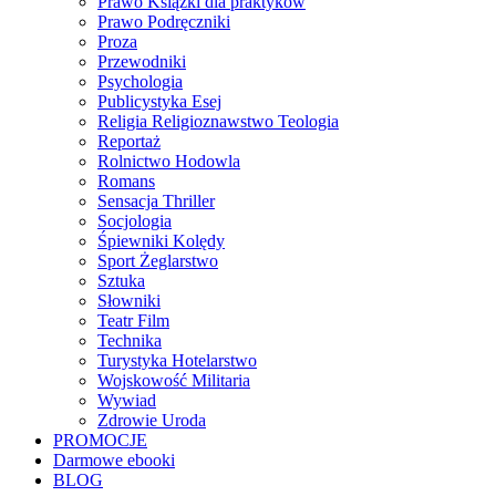
Prawo Książki dla praktyków
Prawo Podręczniki
Proza
Przewodniki
Psychologia
Publicystyka Esej
Religia Religioznawstwo Teologia
Reportaż
Rolnictwo Hodowla
Romans
Sensacja Thriller
Socjologia
Śpiewniki Kolędy
Sport Żeglarstwo
Sztuka
Słowniki
Teatr Film
Technika
Turystyka Hotelarstwo
Wojskowość Militaria
Wywiad
Zdrowie Uroda
PROMOCJE
Darmowe ebooki
BLOG