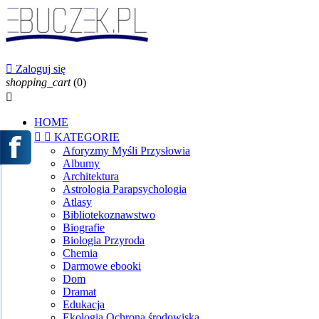

Zaloguj się
shopping_cart
(0)

HOME


KATEGORIE
Aforyzmy Myśli Przysłowia
Albumy
Architektura
Astrologia Parapsychologia
Atlasy
Bibliotekoznawstwo
Biografie
Biologia Przyroda
Chemia
Darmowe ebooki
Dom
Dramat
Edukacja
Ekologia Ochrona środowiska