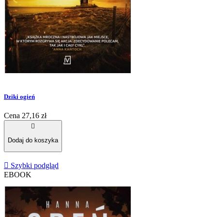
Dziki ogień
Cena
27,16 zł

Dodaj do koszyka

Szybki podgląd
EBOOK