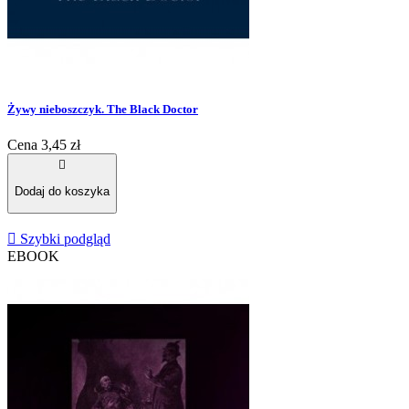
Żywy nieboszczyk. The Black Doctor
Cena
3,45 zł

Dodaj do koszyka

Szybki podgląd
EBOOK