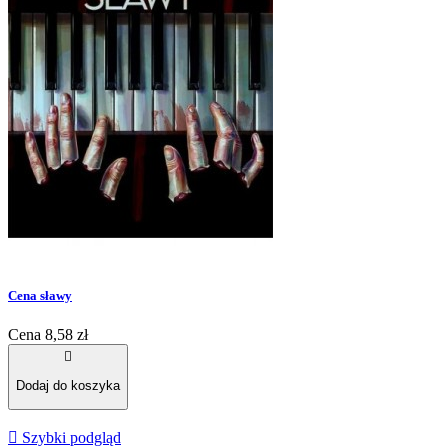
Cena sławy
Cena
8,58 zł

Dodaj do koszyka

Szybki podgląd