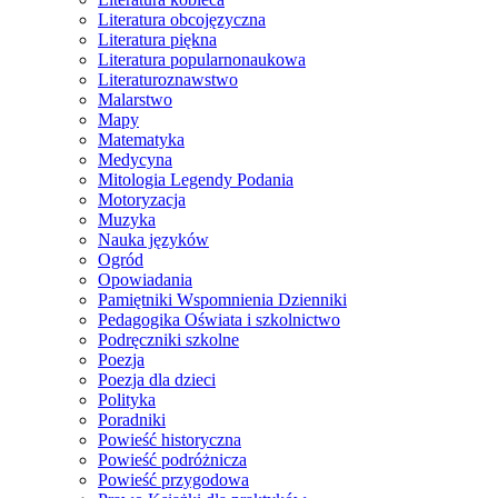
Literatura obcojęzyczna
Literatura piękna
Literatura popularnonaukowa
Literaturoznawstwo
Malarstwo
Mapy
Matematyka
Medycyna
Mitologia Legendy Podania
Motoryzacja
Muzyka
Nauka języków
Ogród
Opowiadania
Pamiętniki Wspomnienia Dzienniki
Pedagogika Oświata i szkolnictwo
Podręczniki szkolne
Poezja
Poezja dla dzieci
Polityka
Poradniki
Powieść historyczna
Powieść podróżnicza
Powieść przygodowa