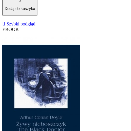

Dodaj do koszyka

Szybki podgląd
EBOOK