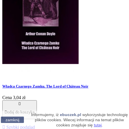
Władca Czarnego Zamku. The Lord of Château Noir
Cena
3,04 zł

Dodaj do koszyka
Informujemy, iż
ebuczek.pl
wykorzystuje technologię
zamknij
plików cookies. Wiecej informacji na temat plików
cookies znajduje się
tutaj
.

Szybki podgląd