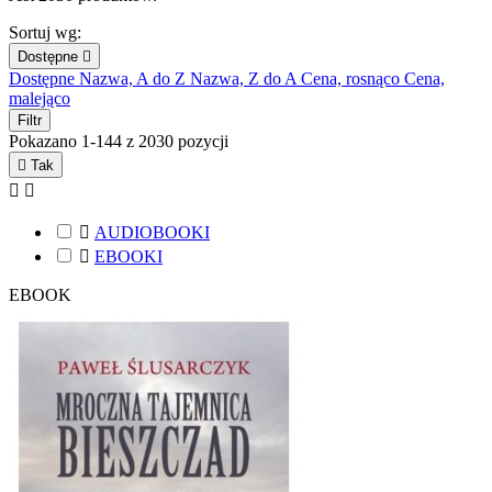
Sortuj wg:
Dostępne

Dostępne
Nazwa, A do Z
Nazwa, Z do A
Cena, rosnąco
Cena,
malejąco
Filtr
Pokazano 1-144 z 2030 pozycji

Tak



AUDIOBOOKI

EBOOKI
EBOOK