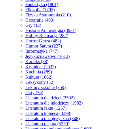
Fantastyka
(1801)
Filozofia
(1705)
Fizyka Astronomia
(210)
Geografia
(403)
Gry
(12)
Historia Archeologia
(3931)
Hobby Rekreacja
(282)
Horror Groza
(482)
Humor Satyra
(227)
Informatyka
(747)
Językoznawstwo
(1612)
Komiks
(88)
Kryminał
(2032)
Kuchnia
(289)
Kultura
(1662)
Leksykony
(52)
Lektury szkolne
(359)
Listy
(36)
Literatura dla dzieci
(2502)
Literatura dla młodzieży
(1982)
Literatura faktu
(1257)
Literatura kobieca
(3398)
Literatura obcojęzyczna
(348)
Literatura piękna
(5259)
Literatura popularnonaukowa
(1692)