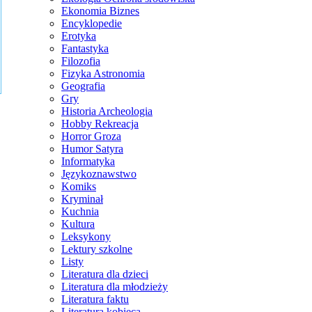
Ekonomia Biznes
Encyklopedie
Erotyka
Fantastyka
Filozofia
Fizyka Astronomia
Geografia
Gry
Historia Archeologia
Hobby Rekreacja
Horror Groza
Humor Satyra
Informatyka
Językoznawstwo
Komiks
Kryminał
Kuchnia
Kultura
Leksykony
Lektury szkolne
Listy
Literatura dla dzieci
Literatura dla młodzieży
Literatura faktu
Literatura kobieca