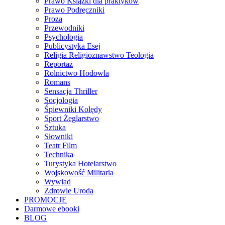
Prawo Książki dla praktyków
Prawo Podręczniki
Proza
Przewodniki
Psychologia
Publicystyka Esej
Religia Religioznawstwo Teologia
Reportaż
Rolnictwo Hodowla
Romans
Sensacja Thriller
Socjologia
Śpiewniki Kolędy
Sport Żeglarstwo
Sztuka
Słowniki
Teatr Film
Technika
Turystyka Hotelarstwo
Wojskowość Militaria
Wywiad
Zdrowie Uroda
PROMOCJE
Darmowe ebooki
BLOG