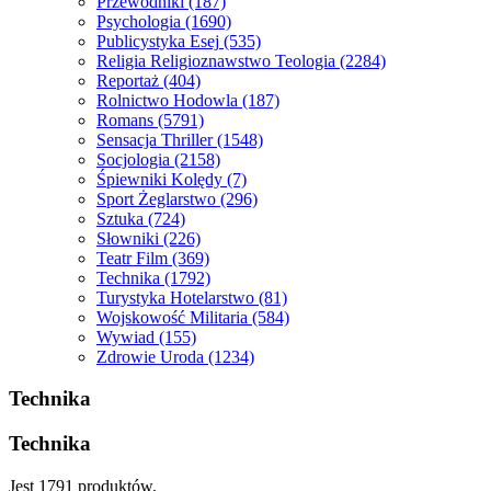
Przewodniki
(187)
Psychologia
(1690)
Publicystyka Esej
(535)
Religia Religioznawstwo Teologia
(2284)
Reportaż
(404)
Rolnictwo Hodowla
(187)
Romans
(5791)
Sensacja Thriller
(1548)
Socjologia
(2158)
Śpiewniki Kolędy
(7)
Sport Żeglarstwo
(296)
Sztuka
(724)
Słowniki
(226)
Teatr Film
(369)
Technika
(1792)
Turystyka Hotelarstwo
(81)
Wojskowość Militaria
(584)
Wywiad
(155)
Zdrowie Uroda
(1234)
Technika
Technika
Jest 1791 produktów.