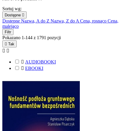
Sortuj wg:
Dostępne

Dostępne
Nazwa, A do Z
Nazwa, Z do A
Cena, rosnąco
Cena,
malejąco
Filtr
Pokazano 1-144 z 1791 pozycji

Tak



AUDIOBOOKI

EBOOKI