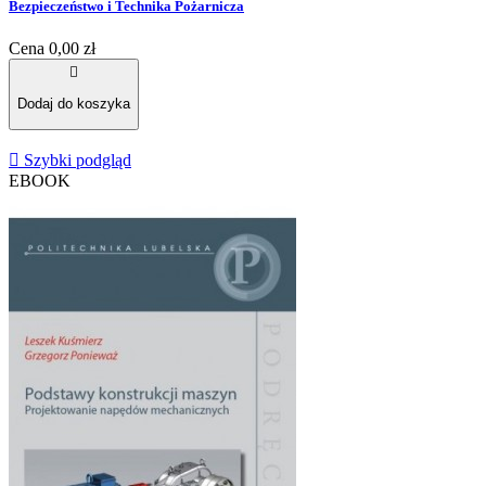
Bezpieczeństwo i Technika Pożarnicza
Cena
0,00 zł

Dodaj do koszyka

Szybki podgląd
EBOOK