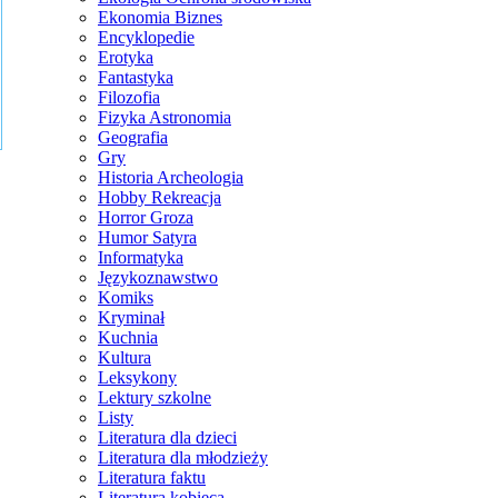
Ekonomia Biznes
Encyklopedie
Erotyka
Fantastyka
Filozofia
Fizyka Astronomia
Geografia
Gry
Historia Archeologia
Hobby Rekreacja
Horror Groza
Humor Satyra
Informatyka
Językoznawstwo
Komiks
Kryminał
Kuchnia
Kultura
Leksykony
Lektury szkolne
Listy
Literatura dla dzieci
Literatura dla młodzieży
Literatura faktu
Literatura kobieca