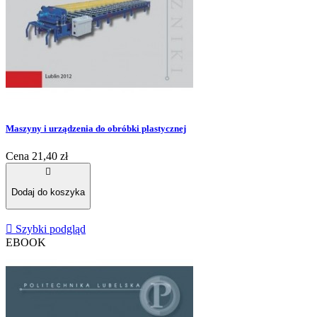
Maszyny i urządzenia do obróbki plastycznej
Cena
21,40 zł

Dodaj do koszyka

Szybki podgląd
EBOOK