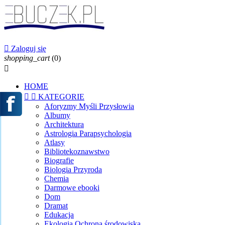

Zaloguj się
shopping_cart
(0)

HOME


KATEGORIE
Aforyzmy Myśli Przysłowia
Albumy
Architektura
Astrologia Parapsychologia
Atlasy
Bibliotekoznawstwo
Biografie
Biologia Przyroda
Chemia
Darmowe ebooki
Dom
Dramat
Edukacja
Ekologia Ochrona środowiska