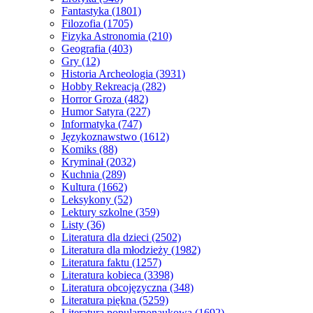
Fantastyka
(1801)
Filozofia
(1705)
Fizyka Astronomia
(210)
Geografia
(403)
Gry
(12)
Historia Archeologia
(3931)
Hobby Rekreacja
(282)
Horror Groza
(482)
Humor Satyra
(227)
Informatyka
(747)
Językoznawstwo
(1612)
Komiks
(88)
Kryminał
(2032)
Kuchnia
(289)
Kultura
(1662)
Leksykony
(52)
Lektury szkolne
(359)
Listy
(36)
Literatura dla dzieci
(2502)
Literatura dla młodzieży
(1982)
Literatura faktu
(1257)
Literatura kobieca
(3398)
Literatura obcojęzyczna
(348)
Literatura piękna
(5259)
Literatura popularnonaukowa
(1692)