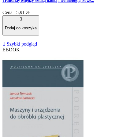
Transakty Między sztuką nauką i technologią Nowe...
Cena
15,91 zł

Dodaj do koszyka

Szybki podgląd
EBOOK