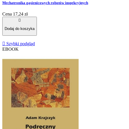
Mechatronika gąsienicowych robotów inspekcyjnych
Cena
17,24 zł

Dodaj do koszyka

Szybki podgląd
EBOOK