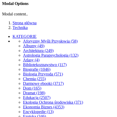
Modal Options
Modal content..
Strona główna
Technika
KATEGORIE
Aforyzmy Myśli Przysłowia
(58)
Albumy
(49)
Architektura
(249)
Astrologia Parapsychologia
(132)
Atlasy
(4)
Bibliotekoznawstwo
(117)
Biografie
(1046)
Biologia Przyroda
(571)
Chemia
(255)
Darmowe ebooki
(3717)
Dom
(165)
Dramat
(198)
Edukacja
(2507)
Ekologia Ochrona środowiska
(371)
Ekonomia Biznes
(4353)
Encyklopedie
(13)
Erotyka
(346)