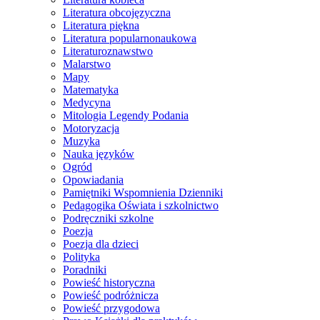
Literatura obcojęzyczna
Literatura piękna
Literatura popularnonaukowa
Literaturoznawstwo
Malarstwo
Mapy
Matematyka
Medycyna
Mitologia Legendy Podania
Motoryzacja
Muzyka
Nauka języków
Ogród
Opowiadania
Pamiętniki Wspomnienia Dzienniki
Pedagogika Oświata i szkolnictwo
Podręczniki szkolne
Poezja
Poezja dla dzieci
Polityka
Poradniki
Powieść historyczna
Powieść podróżnicza
Powieść przygodowa