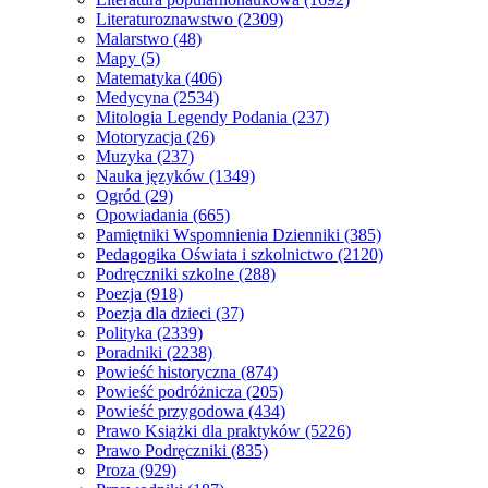
Literaturoznawstwo
(2309)
Malarstwo
(48)
Mapy
(5)
Matematyka
(406)
Medycyna
(2534)
Mitologia Legendy Podania
(237)
Motoryzacja
(26)
Muzyka
(237)
Nauka języków
(1349)
Ogród
(29)
Opowiadania
(665)
Pamiętniki Wspomnienia Dzienniki
(385)
Pedagogika Oświata i szkolnictwo
(2120)
Podręczniki szkolne
(288)
Poezja
(918)
Poezja dla dzieci
(37)
Polityka
(2339)
Poradniki
(2238)
Powieść historyczna
(874)
Powieść podróżnicza
(205)
Powieść przygodowa
(434)
Prawo Książki dla praktyków
(5226)
Prawo Podręczniki
(835)
Proza
(929)