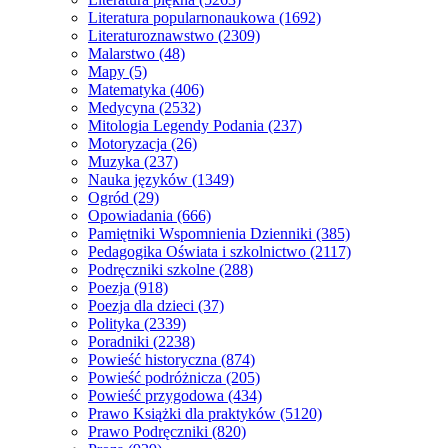
Literatura popularnonaukowa
(1692)
Literaturoznawstwo
(2309)
Malarstwo
(48)
Mapy
(5)
Matematyka
(406)
Medycyna
(2532)
Mitologia Legendy Podania
(237)
Motoryzacja
(26)
Muzyka
(237)
Nauka języków
(1349)
Ogród
(29)
Opowiadania
(666)
Pamiętniki Wspomnienia Dzienniki
(385)
Pedagogika Oświata i szkolnictwo
(2117)
Podręczniki szkolne
(288)
Poezja
(918)
Poezja dla dzieci
(37)
Polityka
(2339)
Poradniki
(2238)
Powieść historyczna
(874)
Powieść podróżnicza
(205)
Powieść przygodowa
(434)
Prawo Książki dla praktyków
(5120)
Prawo Podręczniki
(820)