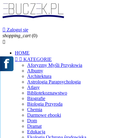

Zaloguj się
shopping_cart
(0)

HOME


KATEGORIE
Aforyzmy Myśli Przysłowia
Albumy
Architektura
Astrologia Parapsychologia
Atlasy
Bibliotekoznawstwo
Biografie
Biologia Przyroda
Chemia
Darmowe ebooki
Dom
Dramat
Edukacja
Ekologia Ochrona środowiska