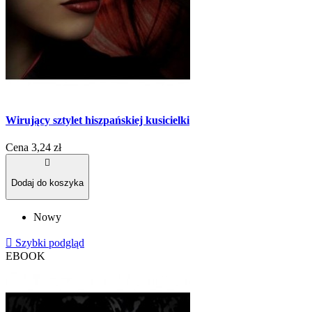
Wirujący sztylet hiszpańskiej kusicielki
Cena
3,24 zł

Dodaj do koszyka
Nowy

Szybki podgląd
EBOOK