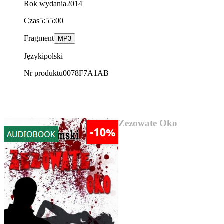
Rok wydania
2014
Czas
5:55:00
Fragment
MP3
Języki
polski
Nr produktu
0078F7A1AB
AUDIOBOOK SUPER CENA
Zezowate Oko
13,17 zł
„Zezowate oko” Józef Jeremski
Kryminał z 1930 roku.
Warszawski reporter o
nazwisku Różewski zostaje
oskarżony o morderstwo.
Śledztwo w sprawie prowadzi