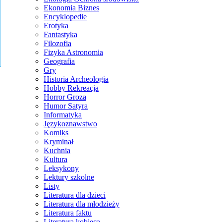
Ekonomia Biznes
Encyklopedie
Erotyka
Fantastyka
Filozofia
Fizyka Astronomia
Geografia
Gry
Historia Archeologia
Hobby Rekreacja
Horror Groza
Humor Satyra
Informatyka
Językoznawstwo
Komiks
Kryminał
Kuchnia
Kultura
Leksykony
Lektury szkolne
Listy
Literatura dla dzieci
Literatura dla młodzieży
Literatura faktu
Literatura kobieca