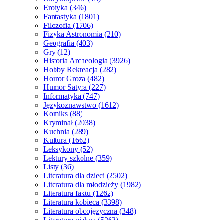
Erotyka
(346)
Fantastyka
(1801)
Filozofia
(1706)
Fizyka Astronomia
(210)
Geografia
(403)
Gry
(12)
Historia Archeologia
(3926)
Hobby Rekreacja
(282)
Horror Groza
(482)
Humor Satyra
(227)
Informatyka
(747)
Językoznawstwo
(1612)
Komiks
(88)
Kryminał
(2038)
Kuchnia
(289)
Kultura
(1662)
Leksykony
(52)
Lektury szkolne
(359)
Listy
(36)
Literatura dla dzieci
(2502)
Literatura dla młodzieży
(1982)
Literatura faktu
(1262)
Literatura kobieca
(3398)
Literatura obcojęzyczna
(348)
Literatura piękna
(5263)