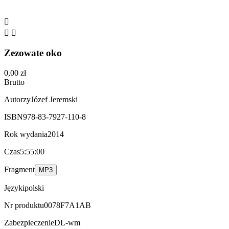



Zezowate oko
0,00 zł
Brutto
Autorzy
Józef Jeremski
ISBN
978-83-7927-110-8
Rok wydania
2014
Czas
5:55:00
Fragment
MP3
Języki
polski
Nr produktu
0078F7A1AB
Zabezpieczenie
DL-wm