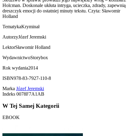
Holcman. Doskonale ukłuta intryga, ucieczka, zdrady, zapewnią
dreszczyk emocji do ostatniej minuty tekstu. Czyta: Sławomir
Holland
Tematyka
Kryminał
Autorzy
Józef Jeremski
Lektor
Sławomir Holland
Wydawnictwo
Storybox
Rok wydania
2014
ISBN
978-83-7927-110-8
Marka
Józef Jeremski
Indeks
0078F7A1AB
W Tej Samej Kategorii
EBOOK