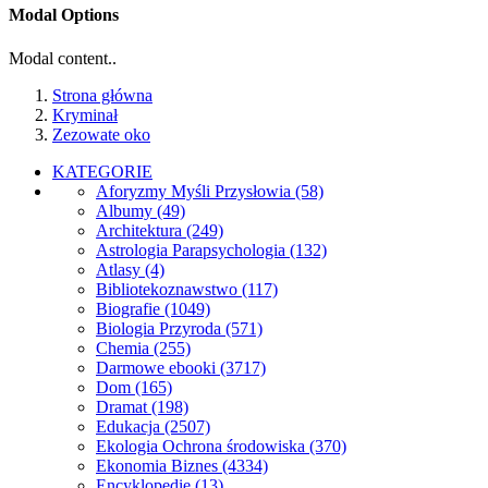
Modal Options
Modal content..
Strona główna
Kryminał
Zezowate oko
KATEGORIE
Aforyzmy Myśli Przysłowia
(58)
Albumy
(49)
Architektura
(249)
Astrologia Parapsychologia
(132)
Atlasy
(4)
Bibliotekoznawstwo
(117)
Biografie
(1049)
Biologia Przyroda
(571)
Chemia
(255)
Darmowe ebooki
(3717)
Dom
(165)
Dramat
(198)
Edukacja
(2507)
Ekologia Ochrona środowiska
(370)
Ekonomia Biznes
(4334)
Encyklopedie
(13)