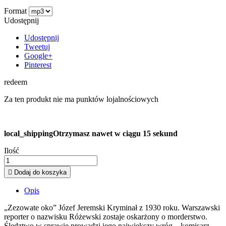
Format
Udostępnij
Udostępnij
Tweetuj
Google+
Pinterest
redeem
Za ten produkt nie ma punktów lojalnościowych
local_shipping
Otrzymasz nawet w ciągu 15 sekund
Ilość

Dodaj do koszyka
Opis
„Zezowate oko” Józef Jeremski Kryminał z 1930 roku. Warszawski
reporter o nazwisku Różewski zostaje oskarżony o morderstwo.
Śledztwo w sprawie prowadzi jego największy wróg – komisarz