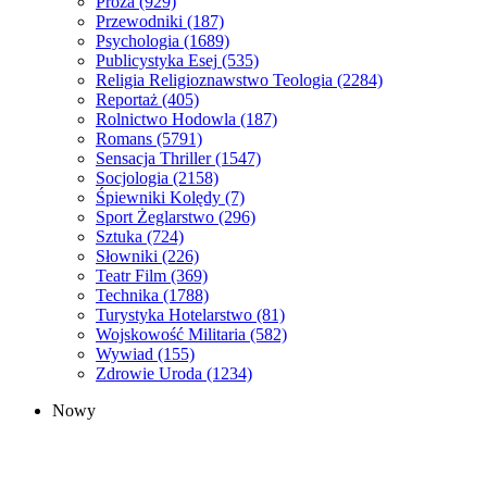
Proza
(929)
Przewodniki
(187)
Psychologia
(1689)
Publicystyka Esej
(535)
Religia Religioznawstwo Teologia
(2284)
Reportaż
(405)
Rolnictwo Hodowla
(187)
Romans
(5791)
Sensacja Thriller
(1547)
Socjologia
(2158)
Śpiewniki Kolędy
(7)
Sport Żeglarstwo
(296)
Sztuka
(724)
Słowniki
(226)
Teatr Film
(369)
Technika
(1788)
Turystyka Hotelarstwo
(81)
Wojskowość Militaria
(582)
Wywiad
(155)
Zdrowie Uroda
(1234)
Nowy