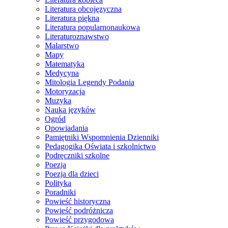
Literatura obcojęzyczna
Literatura piękna
Literatura popularnonaukowa
Literaturoznawstwo
Malarstwo
Mapy
Matematyka
Medycyna
Mitologia Legendy Podania
Motoryzacja
Muzyka
Nauka języków
Ogród
Opowiadania
Pamiętniki Wspomnienia Dzienniki
Pedagogika Oświata i szkolnictwo
Podręczniki szkolne
Poezja
Poezja dla dzieci
Polityka
Poradniki
Powieść historyczna
Powieść podróżnicza
Powieść przygodowa