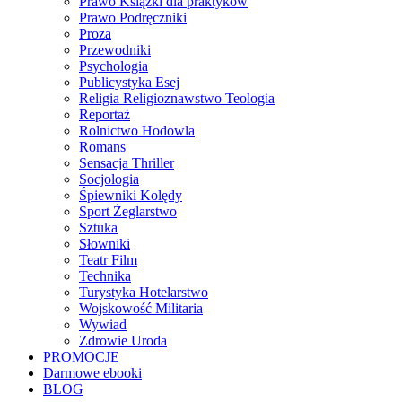
Prawo Książki dla praktyków
Prawo Podręczniki
Proza
Przewodniki
Psychologia
Publicystyka Esej
Religia Religioznawstwo Teologia
Reportaż
Rolnictwo Hodowla
Romans
Sensacja Thriller
Socjologia
Śpiewniki Kolędy
Sport Żeglarstwo
Sztuka
Słowniki
Teatr Film
Technika
Turystyka Hotelarstwo
Wojskowość Militaria
Wywiad
Zdrowie Uroda
PROMOCJE
Darmowe ebooki
BLOG