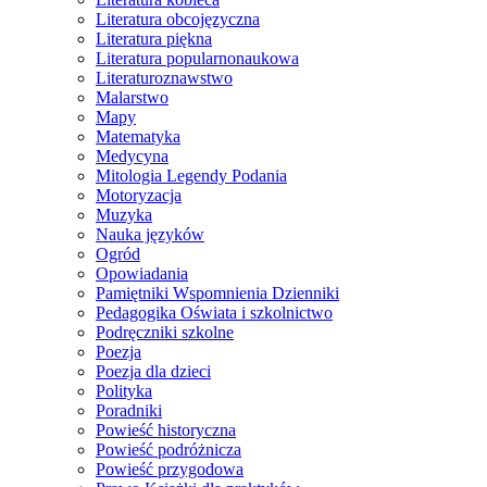
Literatura obcojęzyczna
Literatura piękna
Literatura popularnonaukowa
Literaturoznawstwo
Malarstwo
Mapy
Matematyka
Medycyna
Mitologia Legendy Podania
Motoryzacja
Muzyka
Nauka języków
Ogród
Opowiadania
Pamiętniki Wspomnienia Dzienniki
Pedagogika Oświata i szkolnictwo
Podręczniki szkolne
Poezja
Poezja dla dzieci
Polityka
Poradniki
Powieść historyczna
Powieść podróżnicza
Powieść przygodowa