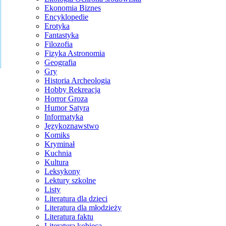
Ekonomia Biznes
Encyklopedie
Erotyka
Fantastyka
Filozofia
Fizyka Astronomia
Geografia
Gry
Historia Archeologia
Hobby Rekreacja
Horror Groza
Humor Satyra
Informatyka
Językoznawstwo
Komiks
Kryminał
Kuchnia
Kultura
Leksykony
Lektury szkolne
Listy
Literatura dla dzieci
Literatura dla młodzieży
Literatura faktu
Literatura kobieca