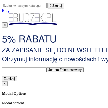

Szukaj
Blog
×
5% RABATU
ZA ZAPISANIE SIĘ DO NEWSLETTE
Otrzymuj informację o nowościach i 
Zamknij
×
Modal Options
Modal content..