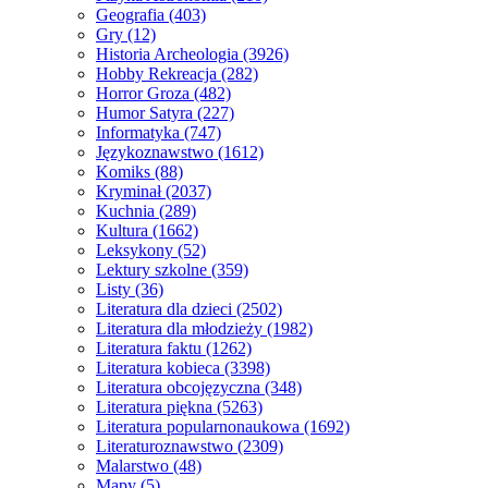
Geografia
(403)
Gry
(12)
Historia Archeologia
(3926)
Hobby Rekreacja
(282)
Horror Groza
(482)
Humor Satyra
(227)
Informatyka
(747)
Językoznawstwo
(1612)
Komiks
(88)
Kryminał
(2037)
Kuchnia
(289)
Kultura
(1662)
Leksykony
(52)
Lektury szkolne
(359)
Listy
(36)
Literatura dla dzieci
(2502)
Literatura dla młodzieży
(1982)
Literatura faktu
(1262)
Literatura kobieca
(3398)
Literatura obcojęzyczna
(348)
Literatura piękna
(5263)
Literatura popularnonaukowa
(1692)
Literaturoznawstwo
(2309)
Malarstwo
(48)
Mapy
(5)