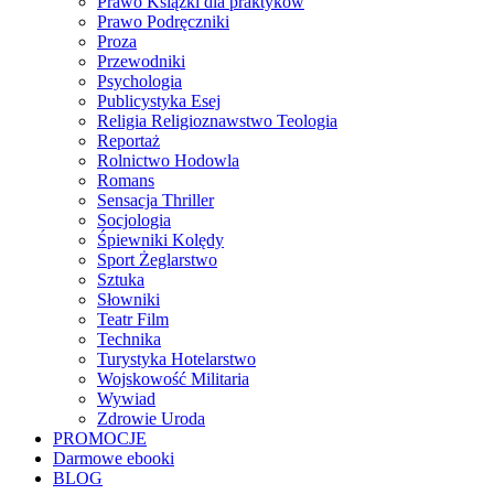
Prawo Książki dla praktyków
Prawo Podręczniki
Proza
Przewodniki
Psychologia
Publicystyka Esej
Religia Religioznawstwo Teologia
Reportaż
Rolnictwo Hodowla
Romans
Sensacja Thriller
Socjologia
Śpiewniki Kolędy
Sport Żeglarstwo
Sztuka
Słowniki
Teatr Film
Technika
Turystyka Hotelarstwo
Wojskowość Militaria
Wywiad
Zdrowie Uroda
PROMOCJE
Darmowe ebooki
BLOG