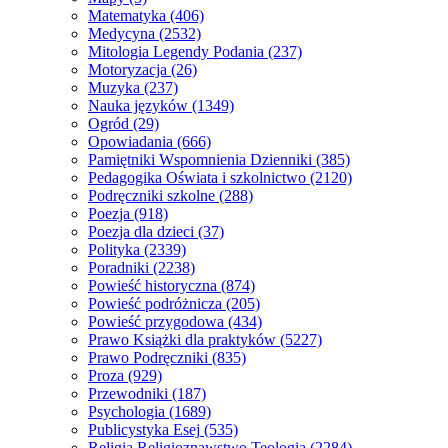
Matematyka
(406)
Medycyna
(2532)
Mitologia Legendy Podania
(237)
Motoryzacja
(26)
Muzyka
(237)
Nauka języków
(1349)
Ogród
(29)
Opowiadania
(666)
Pamiętniki Wspomnienia Dzienniki
(385)
Pedagogika Oświata i szkolnictwo
(2120)
Podręczniki szkolne
(288)
Poezja
(918)
Poezja dla dzieci
(37)
Polityka
(2339)
Poradniki
(2238)
Powieść historyczna
(874)
Powieść podróżnicza
(205)
Powieść przygodowa
(434)
Prawo Książki dla praktyków
(5227)
Prawo Podręczniki
(835)
Proza
(929)
Przewodniki
(187)
Psychologia
(1689)
Publicystyka Esej
(535)
Religia Religioznawstwo Teologia
(2284)