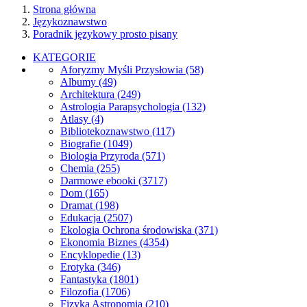
Strona główna
Językoznawstwo
Poradnik językowy prosto pisany
KATEGORIE
Aforyzmy Myśli Przysłowia
(58)
Albumy
(49)
Architektura
(249)
Astrologia Parapsychologia
(132)
Atlasy
(4)
Bibliotekoznawstwo
(117)
Biografie
(1049)
Biologia Przyroda
(571)
Chemia
(255)
Darmowe ebooki
(3717)
Dom
(165)
Dramat
(198)
Edukacja
(2507)
Ekologia Ochrona środowiska
(371)
Ekonomia Biznes
(4354)
Encyklopedie
(13)
Erotyka
(346)
Fantastyka
(1801)
Filozofia
(1706)
Fizyka Astronomia
(210)