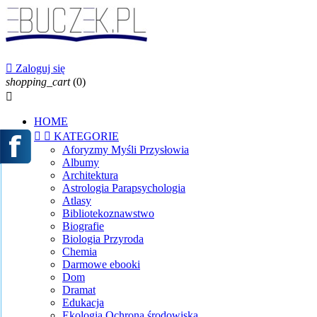

Zaloguj się
shopping_cart
(0)

HOME


KATEGORIE
Aforyzmy Myśli Przysłowia
Albumy
Architektura
Astrologia Parapsychologia
Atlasy
Bibliotekoznawstwo
Biografie
Biologia Przyroda
Chemia
Darmowe ebooki
Dom
Dramat
Edukacja
Ekologia Ochrona środowiska