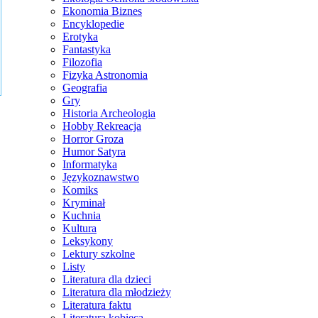
Ekonomia Biznes
Encyklopedie
Erotyka
Fantastyka
Filozofia
Fizyka Astronomia
Geografia
Gry
Historia Archeologia
Hobby Rekreacja
Horror Groza
Humor Satyra
Informatyka
Językoznawstwo
Komiks
Kryminał
Kuchnia
Kultura
Leksykony
Lektury szkolne
Listy
Literatura dla dzieci
Literatura dla młodzieży
Literatura faktu
Literatura kobieca