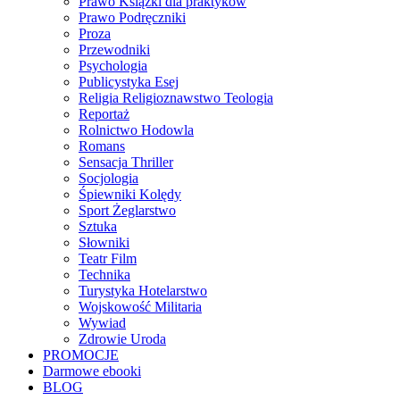
Prawo Książki dla praktyków
Prawo Podręczniki
Proza
Przewodniki
Psychologia
Publicystyka Esej
Religia Religioznawstwo Teologia
Reportaż
Rolnictwo Hodowla
Romans
Sensacja Thriller
Socjologia
Śpiewniki Kolędy
Sport Żeglarstwo
Sztuka
Słowniki
Teatr Film
Technika
Turystyka Hotelarstwo
Wojskowość Militaria
Wywiad
Zdrowie Uroda
PROMOCJE
Darmowe ebooki
BLOG