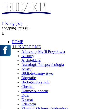

Zaloguj się
shopping_cart
(0)

HOME


KATEGORIE
Aforyzmy Myśli Przysłowia
Albumy
Architektura
Astrologia Parapsychologia
Atlasy
Bibliotekoznawstwo
Biografie
Biologia Przyroda
Chemia
Darmowe ebooki
Dom
Dramat
Edukacja
Ekologia Ochrona środowiska