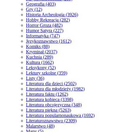
Geografia
(403)
Gry
(12)
Historia Archeologia
(3926)
Hobby Rekreacja
(282)
Horror Groza
(482)
Humor Satyra
(227)
Informatyka
(747)
Językoznawstwo
(1612)
Komiks
(88)
Kryminał
(2037)
Kuchnia
(289)
Kultura
(1662)
Leksykony
(52)
Lektury szkolne
(359)
Listy
(36)
Literatura dla dzieci
(2502)
Literatura dla młodzieży
(1982)
Literatura faktu
(1262)
Literatura kobieca
(3398)
Literatura obcojęzyczna
(348)
Literatura piękna
(5263)
Literatura popularnonaukowa
(1692)
Literaturoznawstwo
(2309)
Malarstwo
(48)
Mapy
(5)