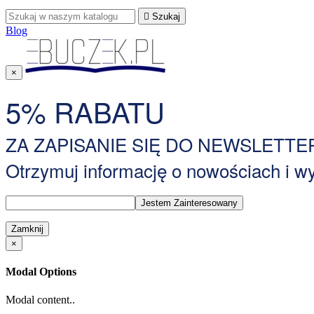

Szukaj
Blog
×
5% RABATU
ZA ZAPISANIE SIĘ DO NEWSLETTE
Otrzymuj informację o nowościach i 
Zamknij
×
Modal Options
Modal content..