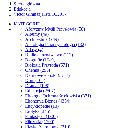
Strona główna
Edukacja
Victor Gimnazjalista 16/2017
KATEGORIE
Aforyzmy Myśli Przysłowia
(58)
Albumy
(49)
Architektura
(249)
Astrologia Parapsychologia
(132)
Atlasy
(4)
Bibliotekoznawstwo
(117)
Biografie
(1049)
Biologia Przyroda
(571)
Chemia
(255)
Darmowe ebooki
(3717)
Dom
(165)
Dramat
(198)
Edukacja
(2507)
Ekologia Ochrona środowiska
(371)
Ekonomia Biznes
(4354)
Encyklopedie
(13)
Erotyka
(346)
Fantastyka
(1801)
Filozofia
(1706)
Fizyka Astronomia
(210)