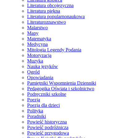
Literatura obcojęzyczna
Literatura piękna
Literatura popularnonaukowa
Literaturoznawstwo
Malarstwo
Mapy
Matematyka
Medycyna
Mitologia Legendy Podania
Motoryzacja
Muzyka
Nauka języków
Ogród
Opowiadania
Pamiętniki Wspomnienia Dzienniki
Pedagogika Oświata i szkolnictwo
Podręczniki szkolne
Poezja
Poezja dla dzieci
Polityka
Poradniki
Powieść historyczna
Powieść podróżnicza
Powieść przygodowa