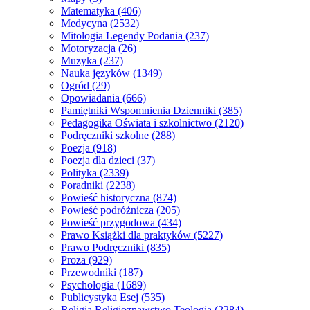
Matematyka
(406)
Medycyna
(2532)
Mitologia Legendy Podania
(237)
Motoryzacja
(26)
Muzyka
(237)
Nauka języków
(1349)
Ogród
(29)
Opowiadania
(666)
Pamiętniki Wspomnienia Dzienniki
(385)
Pedagogika Oświata i szkolnictwo
(2120)
Podręczniki szkolne
(288)
Poezja
(918)
Poezja dla dzieci
(37)
Polityka
(2339)
Poradniki
(2238)
Powieść historyczna
(874)
Powieść podróżnicza
(205)
Powieść przygodowa
(434)
Prawo Książki dla praktyków
(5227)
Prawo Podręczniki
(835)
Proza
(929)
Przewodniki
(187)
Psychologia
(1689)
Publicystyka Esej
(535)
Religia Religioznawstwo Teologia
(2284)