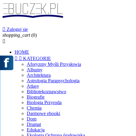

Zaloguj się
shopping_cart
(0)

HOME


KATEGORIE
Aforyzmy Myśli Przysłowia
Albumy
Architektura
Astrologia Parapsychologia
Atlasy
Bibliotekoznawstwo
Biografie
Biologia Przyroda
Chemia
Darmowe ebooki
Dom
Dramat
Edukacja
Ekologia Ochrona środowiska