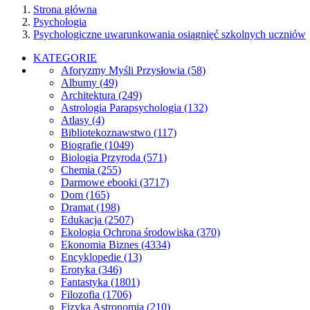
Strona główna
Psychologia
Psychologiczne uwarunkowania osiągnięć szkolnych uczniów
KATEGORIE
Aforyzmy Myśli Przysłowia
(58)
Albumy
(49)
Architektura
(249)
Astrologia Parapsychologia
(132)
Atlasy
(4)
Bibliotekoznawstwo
(117)
Biografie
(1049)
Biologia Przyroda
(571)
Chemia
(255)
Darmowe ebooki
(3717)
Dom
(165)
Dramat
(198)
Edukacja
(2507)
Ekologia Ochrona środowiska
(370)
Ekonomia Biznes
(4334)
Encyklopedie
(13)
Erotyka
(346)
Fantastyka
(1801)
Filozofia
(1706)
Fizyka Astronomia
(210)