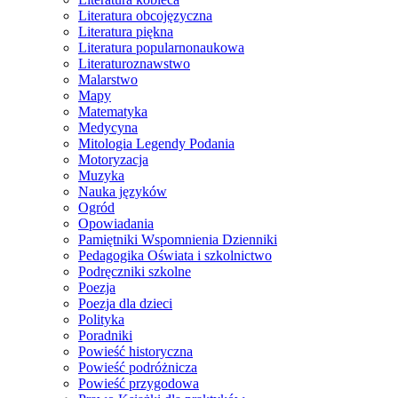
Literatura obcojęzyczna
Literatura piękna
Literatura popularnonaukowa
Literaturoznawstwo
Malarstwo
Mapy
Matematyka
Medycyna
Mitologia Legendy Podania
Motoryzacja
Muzyka
Nauka języków
Ogród
Opowiadania
Pamiętniki Wspomnienia Dzienniki
Pedagogika Oświata i szkolnictwo
Podręczniki szkolne
Poezja
Poezja dla dzieci
Polityka
Poradniki
Powieść historyczna
Powieść podróżnicza
Powieść przygodowa