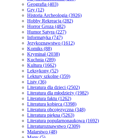
Geografia
(403)
Gry
(12)
Historia Archeologia
(3926)
Hobby Rekreacja
(282)
Horror Groza
(482)
Humor Satyra
(227)
Informatyka
(747)
Językoznawstwo
(1612)
Komiks
(88)
Kryminał
(2038)
Kuchnia
(289)
Kultura
(1662)
Leksykony
(52)
Lektury szkolne
(359)
Listy
(36)
Literatura dla dzieci
(2502)
Literatura dla młodzieży
(1982)
Literatura faktu
(1262)
Literatura kobieca
(3398)
Literatura obcojęzyczna
(348)
Literatura piękna
(5263)
Literatura popularnonaukowa
(1692)
Literaturoznawstwo
(2309)
Malarstwo
(48)
Mapy
(5)