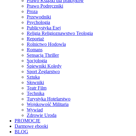
Prawo Książki dla praktyków
Prawo Podręczniki
Proza
Przewodniki
Psychologia
Publicystyka Esej
Religia Religioznawstwo Teologia
Reportaż
Rolnictwo Hodowla
Romans
Sensacja Thriller
Socjologia
Śpiewniki Kolędy
Sport Żeglarstwo
Sztuka
Słowniki
Teatr Film
Technika
Turystyka Hotelarstwo
Wojskowość Militaria
Wywiad
Zdrowie Uroda
PROMOCJE
Darmowe ebooki
BLOG