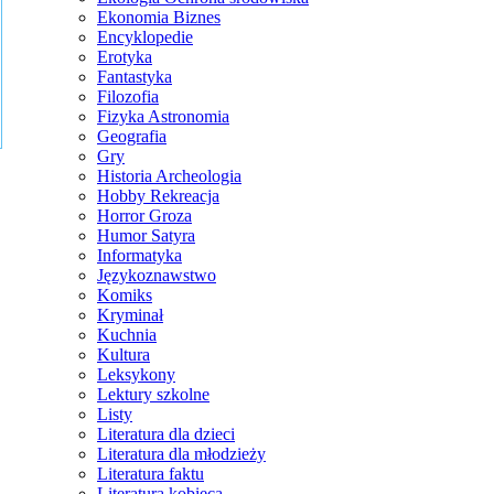
Ekonomia Biznes
Encyklopedie
Erotyka
Fantastyka
Filozofia
Fizyka Astronomia
Geografia
Gry
Historia Archeologia
Hobby Rekreacja
Horror Groza
Humor Satyra
Informatyka
Językoznawstwo
Komiks
Kryminał
Kuchnia
Kultura
Leksykony
Lektury szkolne
Listy
Literatura dla dzieci
Literatura dla młodzieży
Literatura faktu
Literatura kobieca