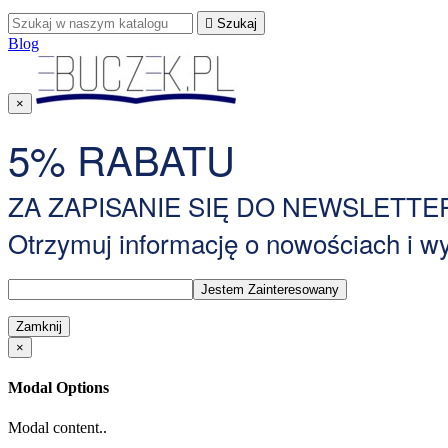

Szukaj
Blog
×
5% RABATU
ZA ZAPISANIE SIĘ DO NEWSLETTE
Otrzymuj informację o nowościach i 
Zamknij
×
Modal Options
Modal content..