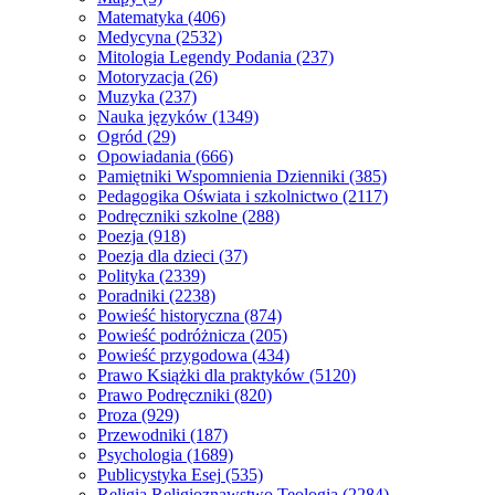
Matematyka
(406)
Medycyna
(2532)
Mitologia Legendy Podania
(237)
Motoryzacja
(26)
Muzyka
(237)
Nauka języków
(1349)
Ogród
(29)
Opowiadania
(666)
Pamiętniki Wspomnienia Dzienniki
(385)
Pedagogika Oświata i szkolnictwo
(2117)
Podręczniki szkolne
(288)
Poezja
(918)
Poezja dla dzieci
(37)
Polityka
(2339)
Poradniki
(2238)
Powieść historyczna
(874)
Powieść podróżnicza
(205)
Powieść przygodowa
(434)
Prawo Książki dla praktyków
(5120)
Prawo Podręczniki
(820)
Proza
(929)
Przewodniki
(187)
Psychologia
(1689)
Publicystyka Esej
(535)
Religia Religioznawstwo Teologia
(2284)