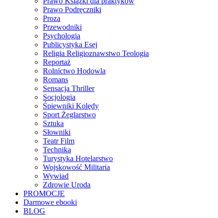
Prawo Książki dla praktyków
Prawo Podręczniki
Proza
Przewodniki
Psychologia
Publicystyka Esej
Religia Religioznawstwo Teologia
Reportaż
Rolnictwo Hodowla
Romans
Sensacja Thriller
Socjologia
Śpiewniki Kolędy
Sport Żeglarstwo
Sztuka
Słowniki
Teatr Film
Technika
Turystyka Hotelarstwo
Wojskowość Militaria
Wywiad
Zdrowie Uroda
PROMOCJE
Darmowe ebooki
BLOG