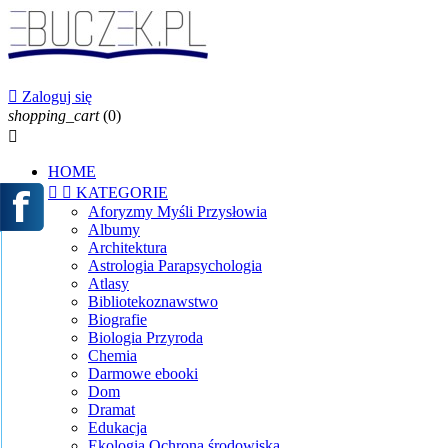

Zaloguj się
shopping_cart
(0)

HOME


KATEGORIE
Aforyzmy Myśli Przysłowia
Albumy
Architektura
Astrologia Parapsychologia
Atlasy
Bibliotekoznawstwo
Biografie
Biologia Przyroda
Chemia
Darmowe ebooki
Dom
Dramat
Edukacja
Ekologia Ochrona środowiska