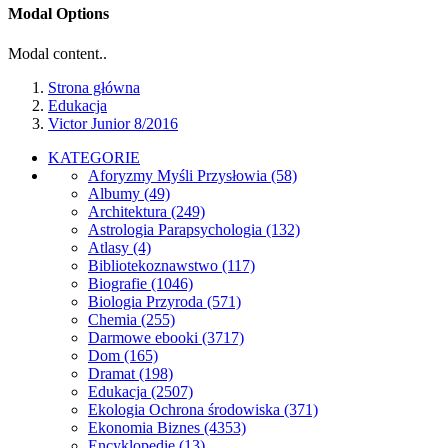
Modal Options
Modal content..
Strona główna
Edukacja
Victor Junior 8/2016
KATEGORIE
Aforyzmy Myśli Przysłowia
(58)
Albumy
(49)
Architektura
(249)
Astrologia Parapsychologia
(132)
Atlasy
(4)
Bibliotekoznawstwo
(117)
Biografie
(1046)
Biologia Przyroda
(571)
Chemia
(255)
Darmowe ebooki
(3717)
Dom
(165)
Dramat
(198)
Edukacja
(2507)
Ekologia Ochrona środowiska
(371)
Ekonomia Biznes
(4353)
Encyklopedie
(13)