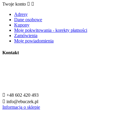
Twoje konto


Adresy
Dane osobowe
Kupony
Moje pokwitowania - korekty płatności
Zamówienia
Moje powiadomienia
Kontakt

+48 602 420 493

info@ebuczek.pl
Informacja o sklepie