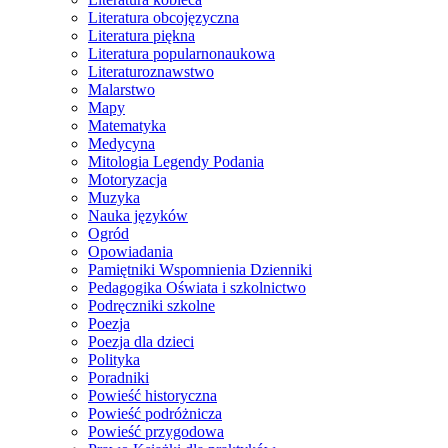
Literatura obcojęzyczna
Literatura piękna
Literatura popularnonaukowa
Literaturoznawstwo
Malarstwo
Mapy
Matematyka
Medycyna
Mitologia Legendy Podania
Motoryzacja
Muzyka
Nauka języków
Ogród
Opowiadania
Pamiętniki Wspomnienia Dzienniki
Pedagogika Oświata i szkolnictwo
Podręczniki szkolne
Poezja
Poezja dla dzieci
Polityka
Poradniki
Powieść historyczna
Powieść podróżnicza
Powieść przygodowa