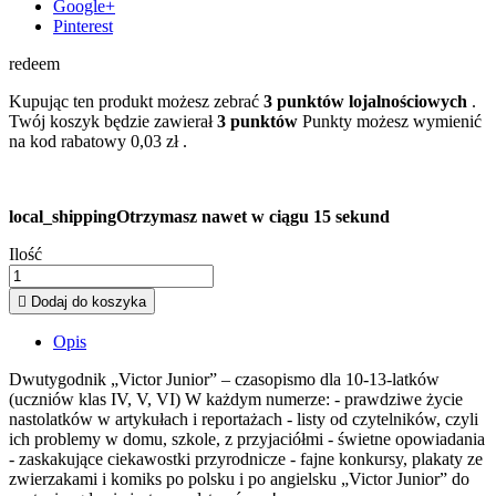
Google+
Pinterest
redeem
Kupując ten produkt możesz zebrać
3
punktów lojalnościowych
.
Twój koszyk będzie zawierał
3
punktów
Punkty możesz wymienić
na kod rabatowy
0,03 zł
.
local_shipping
Otrzymasz nawet w ciągu 15 sekund
Ilość

Dodaj do koszyka
Opis
Dwutygodnik „Victor Junior” – czasopismo dla 10-13-latków
(uczniów klas IV, V, VI) W każdym numerze: - prawdziwe życie
nastolatków w artykułach i reportażach - listy od czytelników, czyli
ich problemy w domu, szkole, z przyjaciółmi - świetne opowiadania
- zaskakujące ciekawostki przyrodnicze - fajne konkursy, plakaty ze
zwierzakami i komiks po polsku i po angielsku „Victor Junior” do