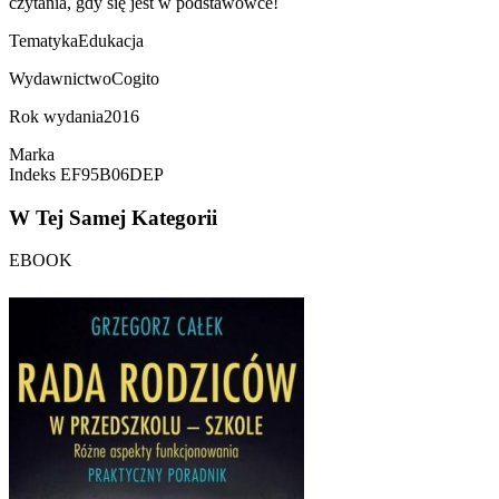
czytania, gdy się jest w podstawówce!
Tematyka
Edukacja
Wydawnictwo
Cogito
Rok wydania
2016
Marka
Indeks
EF95B06DEP
W Tej Samej Kategorii
EBOOK