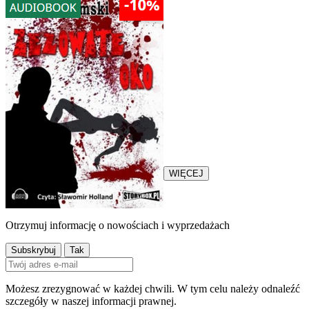
13,17 zł
„Zezowate oko” Józef Jeremski
Kryminał z 1930 roku.
Warszawski reporter o
nazwisku Różewski zostaje
oskarżony o morderstwo.
Śledztwo w sprawie prowadzi
jego największy wróg –
komisarz Holcman...
WIĘCEJ
Otrzymuj informację o nowościach i wyprzedażach
Możesz zrezygnować w każdej chwili. W tym celu należy odnaleźć
szczegóły w naszej informacji prawnej.