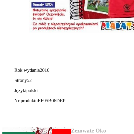
Rok wydania
2016
Strony
52
Języki
polski
Nr produktu
EF95B06DEP
AUDIOBOOK SUPER CENA
Zezowate Oko