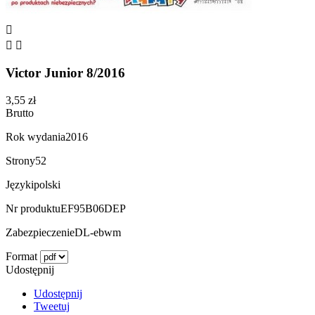



Victor Junior 8/2016
3,55 zł
Brutto
Rok wydania
2016
Strony
52
Języki
polski
Nr produktu
EF95B06DEP
Zabezpieczenie
DL-ebwm
Format
Udostępnij
Udostępnij
Tweetuj