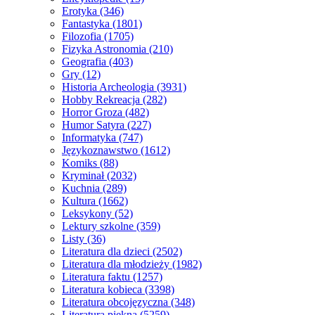
Erotyka
(346)
Fantastyka
(1801)
Filozofia
(1705)
Fizyka Astronomia
(210)
Geografia
(403)
Gry
(12)
Historia Archeologia
(3931)
Hobby Rekreacja
(282)
Horror Groza
(482)
Humor Satyra
(227)
Informatyka
(747)
Językoznawstwo
(1612)
Komiks
(88)
Kryminał
(2032)
Kuchnia
(289)
Kultura
(1662)
Leksykony
(52)
Lektury szkolne
(359)
Listy
(36)
Literatura dla dzieci
(2502)
Literatura dla młodzieży
(1982)
Literatura faktu
(1257)
Literatura kobieca
(3398)
Literatura obcojęzyczna
(348)
Literatura piękna
(5259)