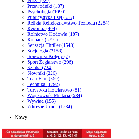
Proza
(929)
Przewodniki
(187)
Psychologia
(1690)
Publicystyka Esej
(535)
Religia Religioznawstwo Teologia
(2284)
Reportaż
(404)
Rolnictwo Hodowla
(187)
Romans
(5791)
Sensacja Thriller
(1548)
Socjologia
(2158)
Śpiewniki Kolędy
(7)
Sport Żeglarstwo
(296)
Sztuka
(724)
Słowniki
(226)
Teatr Film
(369)
Technika
(1792)
Turystyka Hotelarstwo
(81)
Wojskowość Militaria
(584)
Wywiad
(155)
Zdrowie Uroda
(1234)
Nowy