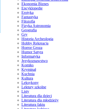
Ekonomia Biznes
Encyklopedie
Erotyka
Fantastyka
Filozofia
Fizyka Astronomia
Geografia
Gry
Historia Archeologia
Hobby Rekreacja
Horror Groza
Humor Satyra
Informatyka
Językoznawstwo
Komiks
Kryminał
Kuchnia
Kultura
Leksykony
Lektury szkolne
Listy
Literatura dla dzieci
Literatura dla młodzieży
Literatura faktu
Literatura kobieca