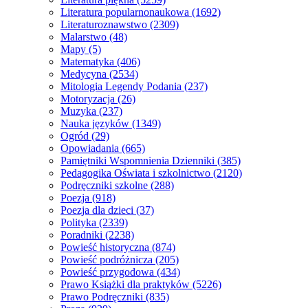
Literatura popularnonaukowa
(1692)
Literaturoznawstwo
(2309)
Malarstwo
(48)
Mapy
(5)
Matematyka
(406)
Medycyna
(2534)
Mitologia Legendy Podania
(237)
Motoryzacja
(26)
Muzyka
(237)
Nauka języków
(1349)
Ogród
(29)
Opowiadania
(665)
Pamiętniki Wspomnienia Dzienniki
(385)
Pedagogika Oświata i szkolnictwo
(2120)
Podręczniki szkolne
(288)
Poezja
(918)
Poezja dla dzieci
(37)
Polityka
(2339)
Poradniki
(2238)
Powieść historyczna
(874)
Powieść podróżnicza
(205)
Powieść przygodowa
(434)
Prawo Książki dla praktyków
(5226)
Prawo Podręczniki
(835)