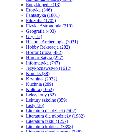
Encyklopedie
(13)
Erotyka
(346)
Fantastyka
(1801)
Filozofia
(1705)
Fizyka Astronomia
(210)
Geografia
(403)
Gry
(12)
Historia Archeologia
(3931)
Hobby Rekreacja
(282)
Horror Groza
(482)
Humor Satyra
(227)
Informatyka
(747)
Językoznawstwo
(1612)
Komiks
(88)
Kryminał
(2032)
Kuchnia
(289)
Kultura
(1662)
Leksykony
(52)
Lektury szkolne
(359)
Listy
(36)
Literatura dla dzieci
(2502)
Literatura dla młodzieży
(1982)
Literatura faktu
(1257)
Literatura kobieca
(3398)
Literatura obcojęzyczna
(348)