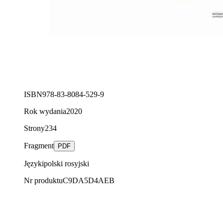
ISBN
978-83-8084-529-9
Rok wydania
2020
Strony
234
Fragment
PDF
Języki
polski
rosyjski
Nr produktu
C9DA5D4AEB
AUDIOBOOK SUPER CENA