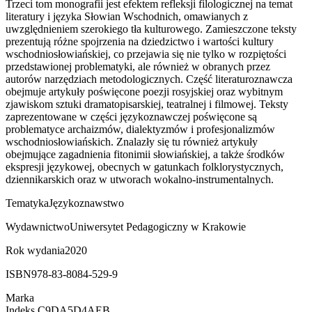
Trzeci tom monografii jest efektem refleksji filologicznej na temat
literatury i języka Słowian Wschodnich, omawianych z
uwzględnieniem szerokiego tła kulturowego. Zamieszczone teksty
prezentują różne spojrzenia na dziedzictwo i wartości kultury
wschodniosłowiańskiej, co przejawia się nie tylko w rozpiętości
przedstawionej problematyki, ale również w obranych przez
autorów narzędziach metodologicznych. Część literaturoznawcza
obejmuje artykuły poświęcone poezji rosyjskiej oraz wybitnym
zjawiskom sztuki dramatopisarskiej, teatralnej i filmowej. Teksty
zaprezentowane w części językoznawczej poświęcone są
problematyce archaizmów, dialektyzmów i profesjonalizmów
wschodniosłowiańskich. Znalazły się tu również artykuły
obejmujące zagadnienia fitonimii słowiańskiej, a także środków
ekspresji językowej, obecnych w gatunkach folklorystycznych,
dziennikarskich oraz w utworach wokalno-instrumentalnych.
Tematyka
Językoznawstwo
Wydawnictwo
Uniwersytet Pedagogiczny w Krakowie
Rok wydania
2020
ISBN
978-83-8084-529-9
Marka
Indeks
C9DA5D4AEB