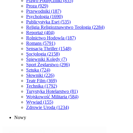
Prawo Podręczniki
(835)
Proza
(929)
Przewodniki
(187)
Psychologia
(1690)
Publicystyka Esej
(535)
Religia Religioznawstwo Teologia
(2284)
Reportaż
(404)
Rolnictwo Hodowla
(187)
Romans
(5791)
Sensacja Thriller
(1548)
Socjologia
(2158)
Śpiewniki Kolędy
(7)
Sport Żeglarstwo
(296)
Sztuka
(724)
Słowniki
(226)
Teatr Film
(369)
Technika
(1792)
Turystyka Hotelarstwo
(81)
Wojskowość Militaria
(584)
Wywiad
(155)
Zdrowie Uroda
(1234)
Nowy