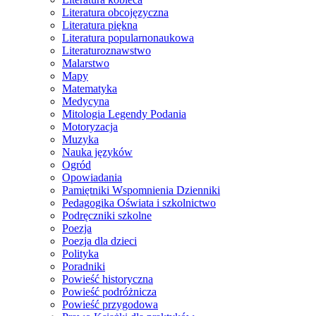
Literatura obcojęzyczna
Literatura piękna
Literatura popularnonaukowa
Literaturoznawstwo
Malarstwo
Mapy
Matematyka
Medycyna
Mitologia Legendy Podania
Motoryzacja
Muzyka
Nauka języków
Ogród
Opowiadania
Pamiętniki Wspomnienia Dzienniki
Pedagogika Oświata i szkolnictwo
Podręczniki szkolne
Poezja
Poezja dla dzieci
Polityka
Poradniki
Powieść historyczna
Powieść podróżnicza
Powieść przygodowa