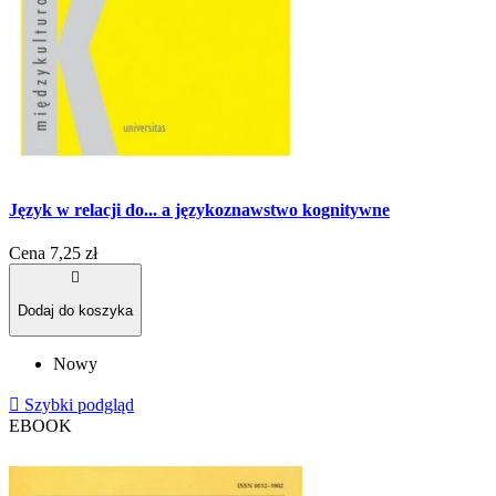
Język w relacji do... a językoznawstwo kognitywne
Cena
7,25 zł

Dodaj do koszyka
Nowy

Szybki podgląd
EBOOK