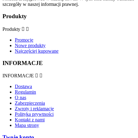
szczegóły w naszej informacji prawnej.
Produkty
Produkty


Promocje
Nowe produkty
Najczęściej kupowane
INFORMACJE
INFORMACJE


Dostawa
Regulamin
O nas
Zabezpieczenia
Zwroty i reklamacje
Polityka prywtności
Kontakt z nami
Mapa strony
Twoje konto