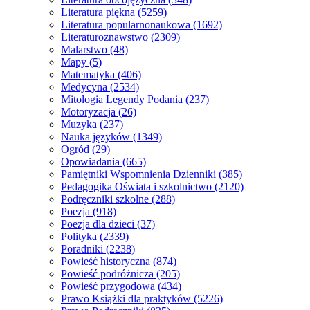
Literatura piękna
(5259)
Literatura popularnonaukowa
(1692)
Literaturoznawstwo
(2309)
Malarstwo
(48)
Mapy
(5)
Matematyka
(406)
Medycyna
(2534)
Mitologia Legendy Podania
(237)
Motoryzacja
(26)
Muzyka
(237)
Nauka języków
(1349)
Ogród
(29)
Opowiadania
(665)
Pamiętniki Wspomnienia Dzienniki
(385)
Pedagogika Oświata i szkolnictwo
(2120)
Podręczniki szkolne
(288)
Poezja
(918)
Poezja dla dzieci
(37)
Polityka
(2339)
Poradniki
(2238)
Powieść historyczna
(874)
Powieść podróżnicza
(205)
Powieść przygodowa
(434)
Prawo Książki dla praktyków
(5226)