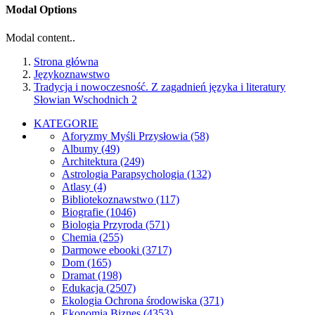
Modal Options
Modal content..
Strona główna
Językoznawstwo
Tradycja i nowoczesność. Z zagadnień języka i literatury
Słowian Wschodnich 2
KATEGORIE
Aforyzmy Myśli Przysłowia
(58)
Albumy
(49)
Architektura
(249)
Astrologia Parapsychologia
(132)
Atlasy
(4)
Bibliotekoznawstwo
(117)
Biografie
(1046)
Biologia Przyroda
(571)
Chemia
(255)
Darmowe ebooki
(3717)
Dom
(165)
Dramat
(198)
Edukacja
(2507)
Ekologia Ochrona środowiska
(371)
Ekonomia Biznes
(4353)