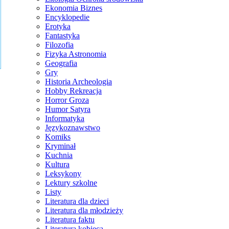
Ekonomia Biznes
Encyklopedie
Erotyka
Fantastyka
Filozofia
Fizyka Astronomia
Geografia
Gry
Historia Archeologia
Hobby Rekreacja
Horror Groza
Humor Satyra
Informatyka
Językoznawstwo
Komiks
Kryminał
Kuchnia
Kultura
Leksykony
Lektury szkolne
Listy
Literatura dla dzieci
Literatura dla młodzieży
Literatura faktu
Literatura kobieca