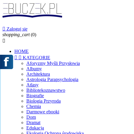

Zaloguj się
shopping_cart
(0)

HOME


KATEGORIE
Aforyzmy Myśli Przysłowia
Albumy
Architektura
Astrologia Parapsychologia
Atlasy
Bibliotekoznawstwo
Biografie
Biologia Przyroda
Chemia
Darmowe ebooki
Dom
Dramat
Edukacja
Ekologia Ochrona środowiska