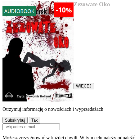
Zezowate Oko
13,17 zł
„Zezowate oko” Józef Jeremski
Kryminał z 1930 roku.
Warszawski reporter o
nazwisku Różewski zostaje
oskarżony o morderstwo.
Śledztwo w sprawie prowadzi
jego największy wróg –
komisarz Holcman...
WIĘCEJ
Otrzymuj informację o nowościach i wyprzedażach
Możesz zrezygnować w każdej chwili. W tym celu należy odnaleźć