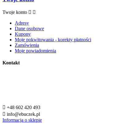
Twoje konto


Adresy
Dane osobowe
Kupony
Moje pokwitowania - korekty płatności
Zamówienia
Moje powiadomienia
Kontakt

+48 602 420 493

info@ebuczek.pl
Informacja o sklepie