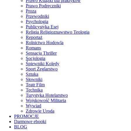
Prawo Książki dla praktyków
Prawo Podręczniki
Proza
Przewodniki
Psychologia
Publicystyka Esej
Religia Religioznawstwo Teologia
Reportaż
Rolnictwo Hodowla
Romans
Sensacja Thriller
Socjologia
Śpiewniki Kolędy
Sport Żeglarstwo
Sztuka
Słowniki
Teatr Film
Technika
Turystyka Hotelarstwo
Wojskowość Militaria
Wywiad
Zdrowie Uroda
PROMOCJE
Darmowe ebooki
BLOG