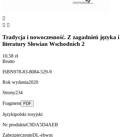



Tradycja i nowoczesność. Z zagadnień języka i
literatury Słowian Wschodnich 2
10,58 zł
Brutto
ISBN
978-83-8084-529-9
Rok wydania
2020
Strony
234
Fragment
PDF
Języki
polski
rosyjski
Nr produktu
C9DA5D4AEB
Zabezpieczenie
DL-ebwm