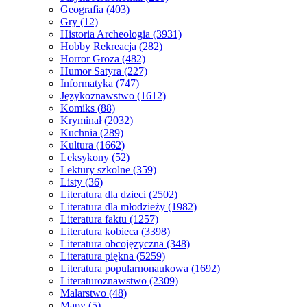
Geografia
(403)
Gry
(12)
Historia Archeologia
(3931)
Hobby Rekreacja
(282)
Horror Groza
(482)
Humor Satyra
(227)
Informatyka
(747)
Językoznawstwo
(1612)
Komiks
(88)
Kryminał
(2032)
Kuchnia
(289)
Kultura
(1662)
Leksykony
(52)
Lektury szkolne
(359)
Listy
(36)
Literatura dla dzieci
(2502)
Literatura dla młodzieży
(1982)
Literatura faktu
(1257)
Literatura kobieca
(3398)
Literatura obcojęzyczna
(348)
Literatura piękna
(5259)
Literatura popularnonaukowa
(1692)
Literaturoznawstwo
(2309)
Malarstwo
(48)
Mapy
(5)