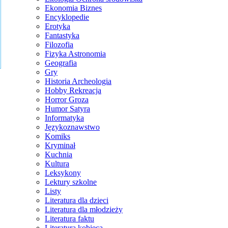
Ekonomia Biznes
Encyklopedie
Erotyka
Fantastyka
Filozofia
Fizyka Astronomia
Geografia
Gry
Historia Archeologia
Hobby Rekreacja
Horror Groza
Humor Satyra
Informatyka
Językoznawstwo
Komiks
Kryminał
Kuchnia
Kultura
Leksykony
Lektury szkolne
Listy
Literatura dla dzieci
Literatura dla młodzieży
Literatura faktu
Literatura kobieca