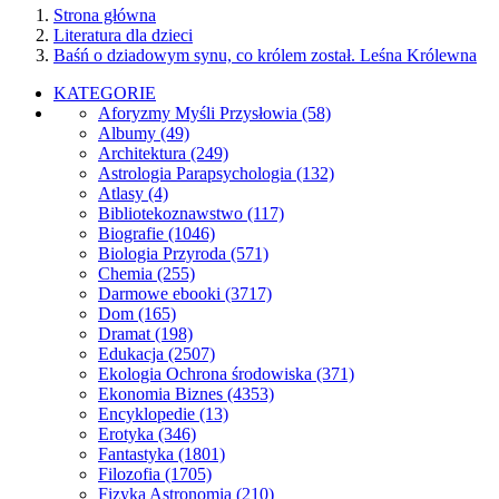
Strona główna
Literatura dla dzieci
Baśń o dziadowym synu, co królem został. Leśna Królewna
KATEGORIE
Aforyzmy Myśli Przysłowia
(58)
Albumy
(49)
Architektura
(249)
Astrologia Parapsychologia
(132)
Atlasy
(4)
Bibliotekoznawstwo
(117)
Biografie
(1046)
Biologia Przyroda
(571)
Chemia
(255)
Darmowe ebooki
(3717)
Dom
(165)
Dramat
(198)
Edukacja
(2507)
Ekologia Ochrona środowiska
(371)
Ekonomia Biznes
(4353)
Encyklopedie
(13)
Erotyka
(346)
Fantastyka
(1801)
Filozofia
(1705)
Fizyka Astronomia
(210)