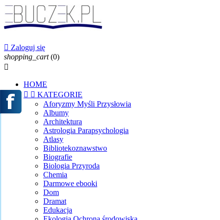

Zaloguj się
shopping_cart
(0)

HOME


KATEGORIE
Aforyzmy Myśli Przysłowia
Albumy
Architektura
Astrologia Parapsychologia
Atlasy
Bibliotekoznawstwo
Biografie
Biologia Przyroda
Chemia
Darmowe ebooki
Dom
Dramat
Edukacja
Ekologia Ochrona środowiska