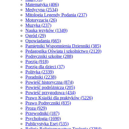
Matematyka
(406)
Medycyna
(2534)
Mitologia Legendy Podania
(237)
Motoryzacja
(26)
Muzyka
(237)
Nauka języków
(1349)
Ogród
(29)
Opowiadania
(665)
Pamiętniki Wspomnienia Dzienniki
(385)
Pedagogika Oświata i szkolnictwo
(2120)
Podręczniki szkolne
(288)
Poezja
(918)
Poezja dla dzieci
(37)
Polityka
(2339)
Poradniki
(2238)
Powieść historyczna
(874)
Powieść podróżnicza
(205)
Powieść przygodowa
(434)
Prawo Książki dla praktyków
(5226)
Prawo Podręczniki
(835)
Proza
(929)
Przewodniki
(187)
Psychologia
(1690)
Publicystyka Esej
(535)
Religia Religioznawstwo Teologia
(2284)