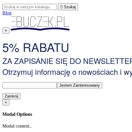

Szukaj
Blog
×
5% RABATU
ZA ZAPISANIE SIĘ DO NEWSLETTE
Otrzymuj informację o nowościach i 
Zamknij
×
Modal Options
Modal content..