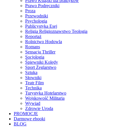
Prawo Książki dla praktyków
Prawo Podręczniki
Proza
Przewodniki
Psychologia
Publicystyka Esej
Religia Religioznawstwo Teologia
Reportaż
Rolnictwo Hodowla
Romans
Sensacja Thriller
Socjologia
Śpiewniki Kolędy
Sport Żeglarstwo
Sztuka
Słowniki
Teatr Film
Technika
Turystyka Hotelarstwo
Wojskowość Militaria
Wywiad
Zdrowie Uroda
PROMOCJE
Darmowe ebooki
BLOG