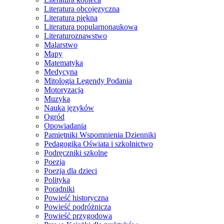
Literatura obcojęzyczna
Literatura piękna
Literatura popularnonaukowa
Literaturoznawstwo
Malarstwo
Mapy
Matematyka
Medycyna
Mitologia Legendy Podania
Motoryzacja
Muzyka
Nauka języków
Ogród
Opowiadania
Pamiętniki Wspomnienia Dzienniki
Pedagogika Oświata i szkolnictwo
Podręczniki szkolne
Poezja
Poezja dla dzieci
Polityka
Poradniki
Powieść historyczna
Powieść podróżnicza
Powieść przygodowa