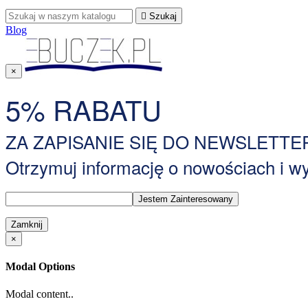

Szukaj
Blog
×
5% RABATU
ZA ZAPISANIE SIĘ DO NEWSLETTE
Otrzymuj informację o nowościach i 
Zamknij
×
Modal Options
Modal content..