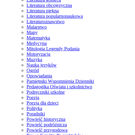
Literatura obcojęzyczna
Literatura piękna
Literatura popularnonaukowa
Literaturoznawstwo
Malarstwo
Mapy
Matematyka
Medycyna
Mitologia Legendy Podania
Motoryzacja
Muzyka
Nauka języków
Ogród
Opowiadania
Pamiętniki Wspomnienia Dzienniki
Pedagogika Oświata i szkolnictwo
Podręczniki szkolne
Poezja
Poezja dla dzieci
Polityka
Poradniki
Powieść historyczna
Powieść podróżnicza
Powieść przygodowa