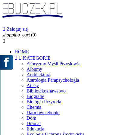

Zaloguj się
shopping_cart
(0)

HOME


KATEGORIE
Aforyzmy Myśli Przysłowia
Albumy
Architektura
Astrologia Parapsychologia
Atlasy
Bibliotekoznawstwo
Biografie
Biologia Przyroda
Chemia
Darmowe ebooki
Dom
Dramat
Edukacja
Ekologia Ochrona środowiska