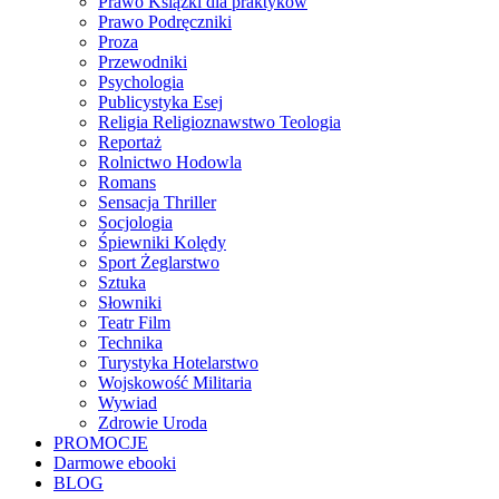
Prawo Książki dla praktyków
Prawo Podręczniki
Proza
Przewodniki
Psychologia
Publicystyka Esej
Religia Religioznawstwo Teologia
Reportaż
Rolnictwo Hodowla
Romans
Sensacja Thriller
Socjologia
Śpiewniki Kolędy
Sport Żeglarstwo
Sztuka
Słowniki
Teatr Film
Technika
Turystyka Hotelarstwo
Wojskowość Militaria
Wywiad
Zdrowie Uroda
PROMOCJE
Darmowe ebooki
BLOG