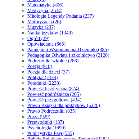
Matematyka
(406)
Medycyna
(2534)
Mitologia Legendy Podania
(237)
Motoryzacja
(26)
Muzyka
(237)
Nauka języków
(1349)
Ogród
(29)
Opowiadania
(665)
Pamiętniki Wspomnienia Dzienniki
(385)
Pedagogika Oświata i szkolnictwo
(2120)
Podręczniki szkolne
(288)
Poezja
(918)
Poezja dla dzieci
(37)
Polityka
(2339)
Poradniki
(2238)
Powieść historyczna
(874)
Powieść podróżnicza
(205)
Powieść przygodowa
(434)
Prawo Książki dla praktyków
(5226)
Prawo Podręczniki
(835)
Proza
(929)
Przewodniki
(187)
Psychologia
(1690)
Publicystyka Esej
(535)
Religia Religioznawstwo Teologia
(2284)