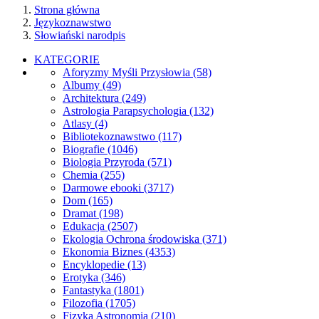
Strona główna
Językoznawstwo
Słowiański narodpis
KATEGORIE
Aforyzmy Myśli Przysłowia
(58)
Albumy
(49)
Architektura
(249)
Astrologia Parapsychologia
(132)
Atlasy
(4)
Bibliotekoznawstwo
(117)
Biografie
(1046)
Biologia Przyroda
(571)
Chemia
(255)
Darmowe ebooki
(3717)
Dom
(165)
Dramat
(198)
Edukacja
(2507)
Ekologia Ochrona środowiska
(371)
Ekonomia Biznes
(4353)
Encyklopedie
(13)
Erotyka
(346)
Fantastyka
(1801)
Filozofia
(1705)
Fizyka Astronomia
(210)