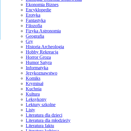
Ekonomia Biznes
Encyklopedie
Erotyka
Fantastyka
Filozofia
Fizyka Astronomia
Geografia
Gry
Historia Archeologia
Hobby Rekreacja
Horror Groza
Humor Satyra
Informatyka
Językoznawstwo
Komiks
Kryminał
Kuchnia
Kultura
Leksykony
Lektury szkolne
Listy
Literatura dla dzieci
Literatura dla młodzieży
Literatura faktu
Literatura kobieca