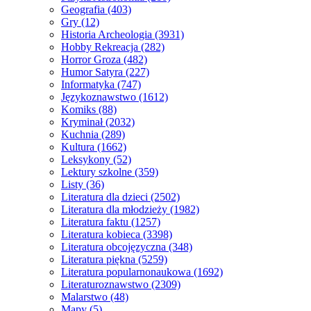
Geografia
(403)
Gry
(12)
Historia Archeologia
(3931)
Hobby Rekreacja
(282)
Horror Groza
(482)
Humor Satyra
(227)
Informatyka
(747)
Językoznawstwo
(1612)
Komiks
(88)
Kryminał
(2032)
Kuchnia
(289)
Kultura
(1662)
Leksykony
(52)
Lektury szkolne
(359)
Listy
(36)
Literatura dla dzieci
(2502)
Literatura dla młodzieży
(1982)
Literatura faktu
(1257)
Literatura kobieca
(3398)
Literatura obcojęzyczna
(348)
Literatura piękna
(5259)
Literatura popularnonaukowa
(1692)
Literaturoznawstwo
(2309)
Malarstwo
(48)
Mapy
(5)