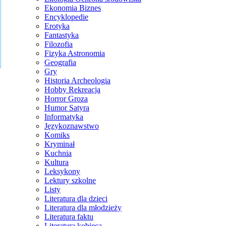
Ekonomia Biznes
Encyklopedie
Erotyka
Fantastyka
Filozofia
Fizyka Astronomia
Geografia
Gry
Historia Archeologia
Hobby Rekreacja
Horror Groza
Humor Satyra
Informatyka
Językoznawstwo
Komiks
Kryminał
Kuchnia
Kultura
Leksykony
Lektury szkolne
Listy
Literatura dla dzieci
Literatura dla młodzieży
Literatura faktu
Literatura kobieca