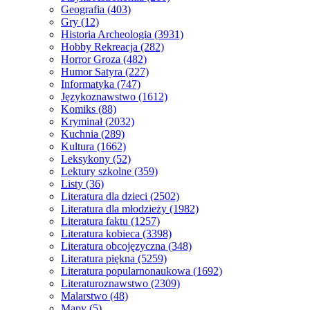
Geografia
(403)
Gry
(12)
Historia Archeologia
(3931)
Hobby Rekreacja
(282)
Horror Groza
(482)
Humor Satyra
(227)
Informatyka
(747)
Językoznawstwo
(1612)
Komiks
(88)
Kryminał
(2032)
Kuchnia
(289)
Kultura
(1662)
Leksykony
(52)
Lektury szkolne
(359)
Listy
(36)
Literatura dla dzieci
(2502)
Literatura dla młodzieży
(1982)
Literatura faktu
(1257)
Literatura kobieca
(3398)
Literatura obcojęzyczna
(348)
Literatura piękna
(5259)
Literatura popularnonaukowa
(1692)
Literaturoznawstwo
(2309)
Malarstwo
(48)
Mapy
(5)