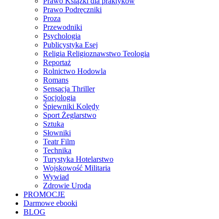
Prawo Książki dla praktyków
Prawo Podręczniki
Proza
Przewodniki
Psychologia
Publicystyka Esej
Religia Religioznawstwo Teologia
Reportaż
Rolnictwo Hodowla
Romans
Sensacja Thriller
Socjologia
Śpiewniki Kolędy
Sport Żeglarstwo
Sztuka
Słowniki
Teatr Film
Technika
Turystyka Hotelarstwo
Wojskowość Militaria
Wywiad
Zdrowie Uroda
PROMOCJE
Darmowe ebooki
BLOG