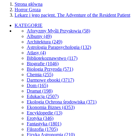
Strona główna
Horror Groza
Lekarz i jego pacjent. The Adventure of the Resident Patient
KATEGORIE
Aforyzmy Myśli Przysłowia
(58)
Albumy
(49)
Architektura
(249)
Astrologia Parapsychologia
(132)
Atlasy
(4)
Bibliotekoznawstwo
(117)
Biografie
(1046)
Biologia Przyroda
(571)
Chemia
(255)
Darmowe ebooki
(3717)
Dom
(165)
Dramat
(198)
Edukacja
(2507)
Ekologia Ochrona środowiska
(371)
Ekonomia Biznes
(4353)
Encyklopedie
(13)
Erotyka
(346)
Fantastyka
(1801)
Filozofia
(1705)
Fizyka Astronomia
(210)