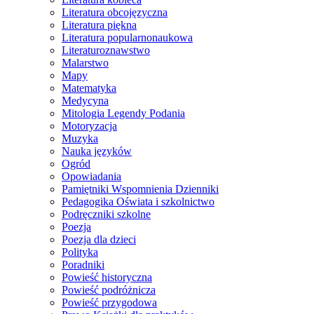
Literatura obcojęzyczna
Literatura piękna
Literatura popularnonaukowa
Literaturoznawstwo
Malarstwo
Mapy
Matematyka
Medycyna
Mitologia Legendy Podania
Motoryzacja
Muzyka
Nauka języków
Ogród
Opowiadania
Pamiętniki Wspomnienia Dzienniki
Pedagogika Oświata i szkolnictwo
Podręczniki szkolne
Poezja
Poezja dla dzieci
Polityka
Poradniki
Powieść historyczna
Powieść podróżnicza
Powieść przygodowa