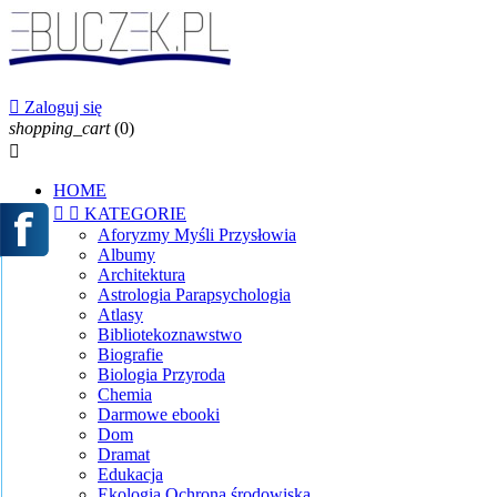

Zaloguj się
shopping_cart
(0)

HOME


KATEGORIE
Aforyzmy Myśli Przysłowia
Albumy
Architektura
Astrologia Parapsychologia
Atlasy
Bibliotekoznawstwo
Biografie
Biologia Przyroda
Chemia
Darmowe ebooki
Dom
Dramat
Edukacja
Ekologia Ochrona środowiska