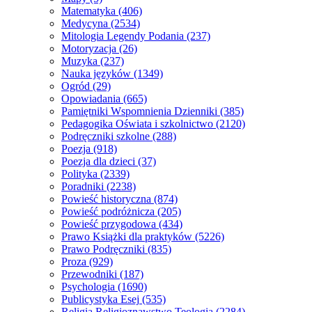
Matematyka
(406)
Medycyna
(2534)
Mitologia Legendy Podania
(237)
Motoryzacja
(26)
Muzyka
(237)
Nauka języków
(1349)
Ogród
(29)
Opowiadania
(665)
Pamiętniki Wspomnienia Dzienniki
(385)
Pedagogika Oświata i szkolnictwo
(2120)
Podręczniki szkolne
(288)
Poezja
(918)
Poezja dla dzieci
(37)
Polityka
(2339)
Poradniki
(2238)
Powieść historyczna
(874)
Powieść podróżnicza
(205)
Powieść przygodowa
(434)
Prawo Książki dla praktyków
(5226)
Prawo Podręczniki
(835)
Proza
(929)
Przewodniki
(187)
Psychologia
(1690)
Publicystyka Esej
(535)
Religia Religioznawstwo Teologia
(2284)