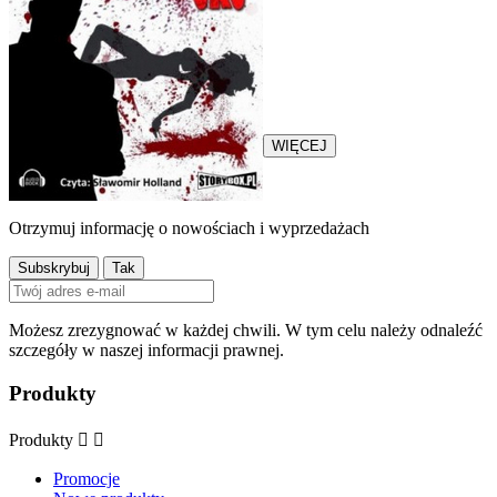
Warszawski reporter o
nazwisku Różewski zostaje
oskarżony o morderstwo.
Śledztwo w sprawie prowadzi
jego największy wróg –
komisarz Holcman...
WIĘCEJ
Otrzymuj informację o nowościach i wyprzedażach
Możesz zrezygnować w każdej chwili. W tym celu należy odnaleźć
szczegóły w naszej informacji prawnej.
Produkty
Produkty


Promocje