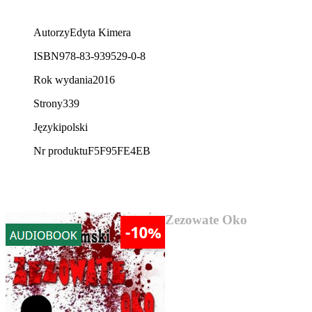
Autorzy
Edyta Kimera
ISBN
978-83-939529-0-8
Rok wydania
2016
Strony
339
Języki
polski
Nr produktu
F5F95FE4EB
AUDIOBOOK SUPER CENA
Zezowate Oko
13,17 zł
„Zezowate oko” Józef Jeremski
Kryminał z 1930 roku.