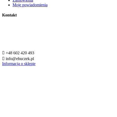
Zamówienia
Moje powiadomienia
Kontakt

+48 602 420 493

info@ebuczek.pl
Informacja o sklepie