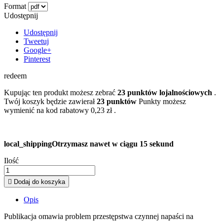
Format
Udostępnij
Udostępnij
Tweetuj
Google+
Pinterest
redeem
Kupując ten produkt możesz zebrać
23
punktów lojalnościowych
.
Twój koszyk będzie zawierał
23
punktów
Punkty możesz
wymienić na kod rabatowy
0,23 zł
.
local_shipping
Otrzymasz nawet w ciągu 15 sekund
Ilość

Dodaj do koszyka
Opis
Publikacja omawia problem przestępstwa czynnej napaści na