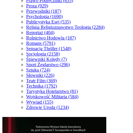
Prawo Podręczniki
(835)
Proza
(929)
Przewodniki
(187)
Psychologia
(1690)
Publicystyka Esej
(535)
Religia Religioznawstwo Teologia
(2284)
Reportaż
(404)
Rolnictwo Hodowla
(187)
Romans
(5791)
Sensacja Thriller
(1548)
Socjologia
(2158)
Śpiewniki Kolędy
(7)
Sport Żeglarstwo
(296)
Sztuka
(724)
Słowniki
(226)
Teatr Film
(369)
Technika
(1792)
Turystyka Hotelarstwo
(81)
Wojskowość Militaria
(584)
Wywiad
(155)
Zdrowie Uroda
(1234)