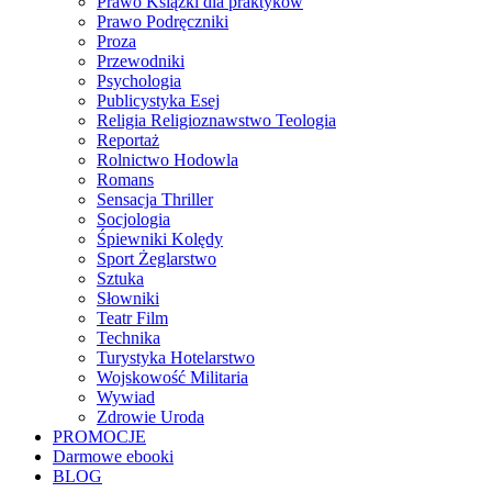
Prawo Książki dla praktyków
Prawo Podręczniki
Proza
Przewodniki
Psychologia
Publicystyka Esej
Religia Religioznawstwo Teologia
Reportaż
Rolnictwo Hodowla
Romans
Sensacja Thriller
Socjologia
Śpiewniki Kolędy
Sport Żeglarstwo
Sztuka
Słowniki
Teatr Film
Technika
Turystyka Hotelarstwo
Wojskowość Militaria
Wywiad
Zdrowie Uroda
PROMOCJE
Darmowe ebooki
BLOG