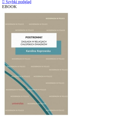

Szybki podgląd
EBOOK