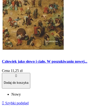
Człowiek jako słowo i ciało. W poszukiwaniu nowej...
Cena
11,25 zł

Dodaj do koszyka
Nowy

Szybki podgląd