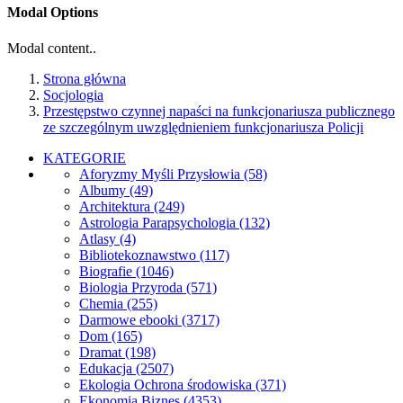
Modal Options
Modal content..
Strona główna
Socjologia
Przestępstwo czynnej napaści na funkcjonariusza publicznego
ze szczególnym uwzględnieniem funkcjonariusza Policji
KATEGORIE
Aforyzmy Myśli Przysłowia
(58)
Albumy
(49)
Architektura
(249)
Astrologia Parapsychologia
(132)
Atlasy
(4)
Bibliotekoznawstwo
(117)
Biografie
(1046)
Biologia Przyroda
(571)
Chemia
(255)
Darmowe ebooki
(3717)
Dom
(165)
Dramat
(198)
Edukacja
(2507)
Ekologia Ochrona środowiska
(371)
Ekonomia Biznes
(4353)