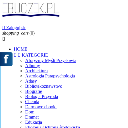

Zaloguj się
shopping_cart
(0)

HOME


KATEGORIE
Aforyzmy Myśli Przysłowia
Albumy
Architektura
Astrologia Parapsychologia
Atlasy
Bibliotekoznawstwo
Biografie
Biologia Przyroda
Chemia
Darmowe ebooki
Dom
Dramat
Edukacja
Ekologia Ochrona środowiska