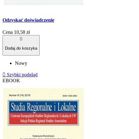
Odzyskać doświadczenie
Cena
10,58 zł

Dodaj do koszyka
Nowy

Szybki podgląd
EBOOK