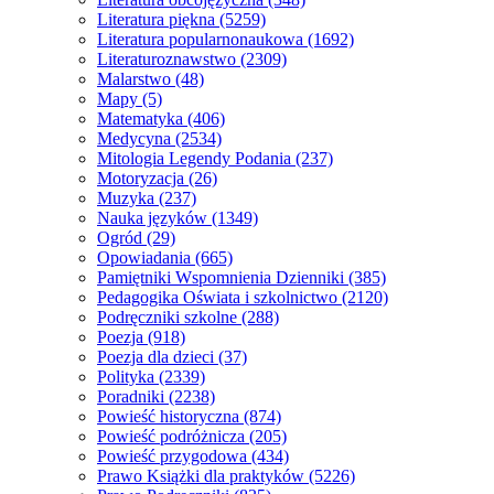
Literatura piękna
(5259)
Literatura popularnonaukowa
(1692)
Literaturoznawstwo
(2309)
Malarstwo
(48)
Mapy
(5)
Matematyka
(406)
Medycyna
(2534)
Mitologia Legendy Podania
(237)
Motoryzacja
(26)
Muzyka
(237)
Nauka języków
(1349)
Ogród
(29)
Opowiadania
(665)
Pamiętniki Wspomnienia Dzienniki
(385)
Pedagogika Oświata i szkolnictwo
(2120)
Podręczniki szkolne
(288)
Poezja
(918)
Poezja dla dzieci
(37)
Polityka
(2339)
Poradniki
(2238)
Powieść historyczna
(874)
Powieść podróżnicza
(205)
Powieść przygodowa
(434)
Prawo Książki dla praktyków
(5226)