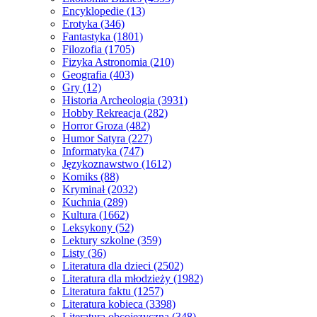
Encyklopedie
(13)
Erotyka
(346)
Fantastyka
(1801)
Filozofia
(1705)
Fizyka Astronomia
(210)
Geografia
(403)
Gry
(12)
Historia Archeologia
(3931)
Hobby Rekreacja
(282)
Horror Groza
(482)
Humor Satyra
(227)
Informatyka
(747)
Językoznawstwo
(1612)
Komiks
(88)
Kryminał
(2032)
Kuchnia
(289)
Kultura
(1662)
Leksykony
(52)
Lektury szkolne
(359)
Listy
(36)
Literatura dla dzieci
(2502)
Literatura dla młodzieży
(1982)
Literatura faktu
(1257)
Literatura kobieca
(3398)
Literatura obcojęzyczna
(348)