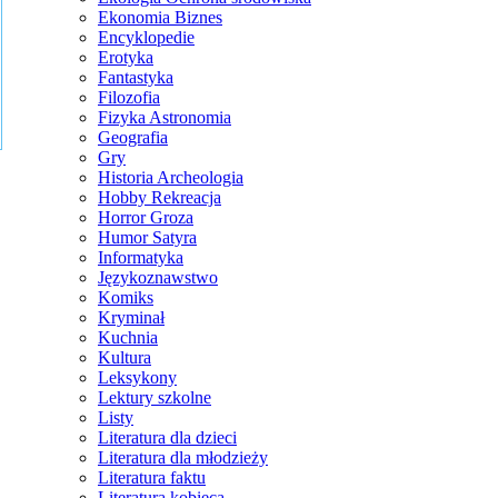
Ekonomia Biznes
Encyklopedie
Erotyka
Fantastyka
Filozofia
Fizyka Astronomia
Geografia
Gry
Historia Archeologia
Hobby Rekreacja
Horror Groza
Humor Satyra
Informatyka
Językoznawstwo
Komiks
Kryminał
Kuchnia
Kultura
Leksykony
Lektury szkolne
Listy
Literatura dla dzieci
Literatura dla młodzieży
Literatura faktu
Literatura kobieca