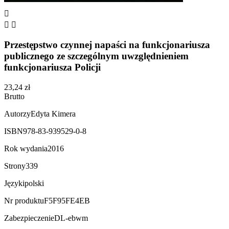



Przestępstwo czynnej napaści na funkcjonariusza
publicznego ze szczególnym uwzględnieniem
funkcjonariusza Policji
23,24 zł
Brutto
Autorzy
Edyta Kimera
ISBN
978-83-939529-0-8
Rok wydania
2016
Strony
339
Języki
polski
Nr produktu
F5F95FE4EB
Zabezpieczenie
DL-ebwm