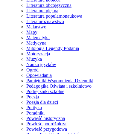
Literatura obcojęzyczna
Literatura piękna
Literatura popularnonaukowa
Literaturoznawstwo
Malarstwo
Mapy
Matematyka
Medycyna
Mitologia Legendy Podania
Motoryzacja
Muzyka
Nauka języków
Ogród
Opowiadania
Pamiętniki Wspomnienia Dzienniki
Pedagogika Oświata i szkolnictwo
Podręczniki szkolne
Poezja
Poezja dla dzieci
Polityka
Poradniki
Powieść historyczna
Powieść podróżnicza
Powieść przygodowa