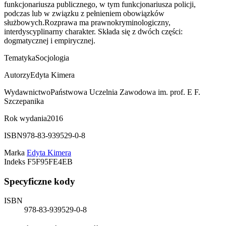
funkcjonariusza publicznego, w tym funkcjonariusza policji,
podczas lub w związku z pełnieniem obowiązków
służbowych.Rozprawa ma prawnokryminologiczny,
interdyscyplinarny charakter. Składa się z dwóch części:
dogmatycznej i empirycznej.
Tematyka
Socjologia
Autorzy
Edyta Kimera
Wydawnictwo
Państwowa Uczelnia Zawodowa im. prof. E F.
Szczepanika
Rok wydania
2016
ISBN
978-83-939529-0-8
Marka
Edyta Kimera
Indeks
F5F95FE4EB
Specyficzne kody
ISBN
978-83-939529-0-8