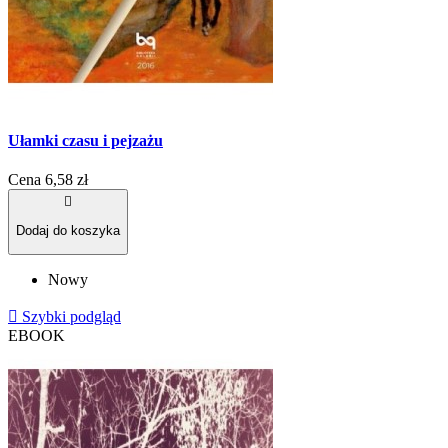
Ułamki czasu i pejzażu
Cena
6,58 zł

Dodaj do koszyka
Nowy

Szybki podgląd
EBOOK