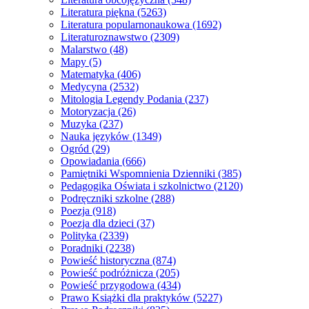
Literatura piękna
(5263)
Literatura popularnonaukowa
(1692)
Literaturoznawstwo
(2309)
Malarstwo
(48)
Mapy
(5)
Matematyka
(406)
Medycyna
(2532)
Mitologia Legendy Podania
(237)
Motoryzacja
(26)
Muzyka
(237)
Nauka języków
(1349)
Ogród
(29)
Opowiadania
(666)
Pamiętniki Wspomnienia Dzienniki
(385)
Pedagogika Oświata i szkolnictwo
(2120)
Podręczniki szkolne
(288)
Poezja
(918)
Poezja dla dzieci
(37)
Polityka
(2339)
Poradniki
(2238)
Powieść historyczna
(874)
Powieść podróżnicza
(205)
Powieść przygodowa
(434)
Prawo Książki dla praktyków
(5227)