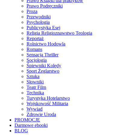
Prawo Książki dla praktyków
Prawo Podręczniki
Proza
Przewodniki
Psychologia
Publicystyka Esej
Religia Religioznawstwo Teologia
Reportaż
Rolnictwo Hodowla
Romans
Sensacja Thriller
Socjologia
Śpiewniki Kolędy
Sport Żeglarstwo
Sztuka
Słowniki
Teatr Film
Technika
Turystyka Hotelarstwo
Wojskowość Militaria
Wywiad
Zdrowie Uroda
PROMOCJE
Darmowe ebooki
BLOG