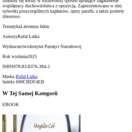
znalazły się teksty w różnorodny sposób ujmujące zagadnienie
współpracy duchowieństwa z opozycją. Zaprezentowano w niej
sylwetki poszczególnych kapłanów, opisy parafii, a także portrety
zbiorowe.
Tematyka
Literatura faktu
Autorzy
Rafał Łatka
Wydawnictwo
Instytut Pamięci Narodowej
Rok wydania
2025
ISBN
978-83-8376-384-2
Marka
Rafał Łatka
Indeks
690CBDF4EB
W Tej Samej Kategorii
EBOOK