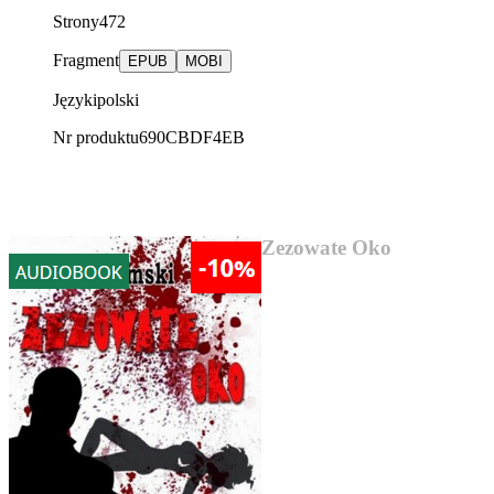
Strony
472
Fragment
EPUB
MOBI
Języki
polski
Nr produktu
690CBDF4EB
AUDIOBOOK SUPER CENA
Zezowate Oko
13,17 zł
„Zezowate oko” Józef Jeremski
Kryminał z 1930 roku.
Warszawski reporter o
nazwisku Różewski zostaje
oskarżony o morderstwo.
Śledztwo w sprawie prowadzi
jego największy wróg –