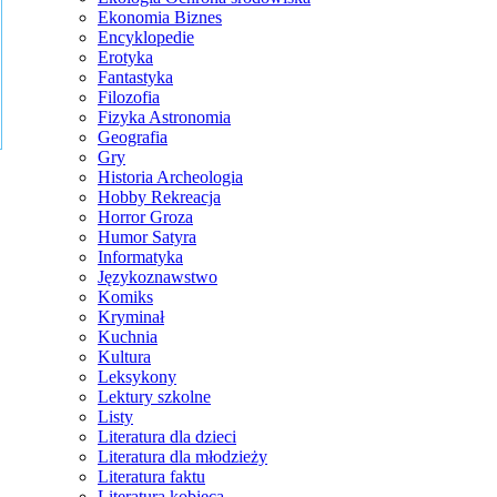
Ekonomia Biznes
Encyklopedie
Erotyka
Fantastyka
Filozofia
Fizyka Astronomia
Geografia
Gry
Historia Archeologia
Hobby Rekreacja
Horror Groza
Humor Satyra
Informatyka
Językoznawstwo
Komiks
Kryminał
Kuchnia
Kultura
Leksykony
Lektury szkolne
Listy
Literatura dla dzieci
Literatura dla młodzieży
Literatura faktu
Literatura kobieca