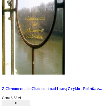
Z Chenonceau do Chaumont nad Loarą Z cyklu - Podróże z...
Cena
6,58 zł
