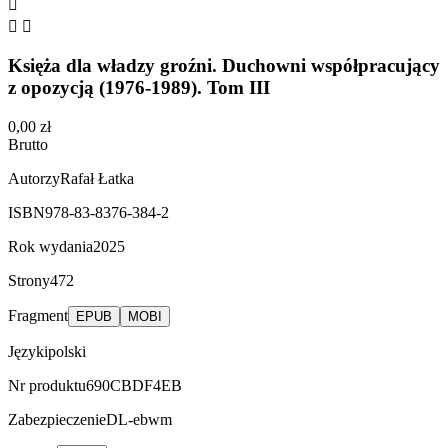



Księża dla władzy groźni. Duchowni współpracujący
z opozycją (1976-1989). Tom III
0,00 zł
Brutto
Autorzy
Rafał Łatka
ISBN
978-83-8376-384-2
Rok wydania
2025
Strony
472
Fragment
EPUB
MOBI
Języki
polski
Nr produktu
690CBDF4EB
Zabezpieczenie
DL-ebwm