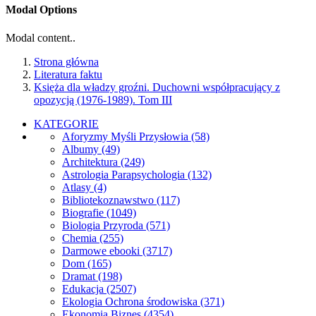
Modal Options
Modal content..
Strona główna
Literatura faktu
Księża dla władzy groźni. Duchowni współpracujący z
opozycją (1976-1989). Tom III
KATEGORIE
Aforyzmy Myśli Przysłowia
(58)
Albumy
(49)
Architektura
(249)
Astrologia Parapsychologia
(132)
Atlasy
(4)
Bibliotekoznawstwo
(117)
Biografie
(1049)
Biologia Przyroda
(571)
Chemia
(255)
Darmowe ebooki
(3717)
Dom
(165)
Dramat
(198)
Edukacja
(2507)
Ekologia Ochrona środowiska
(371)
Ekonomia Biznes
(4354)