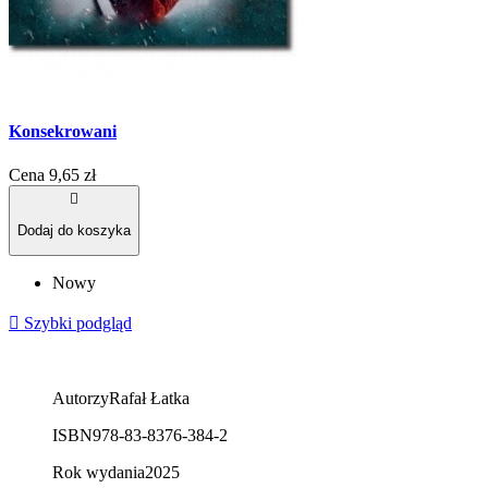
Konsekrowani
Cena
9,65 zł

Dodaj do koszyka
Nowy

Szybki podgląd
Autorzy
Rafał Łatka
ISBN
978-83-8376-384-2
Rok wydania
2025