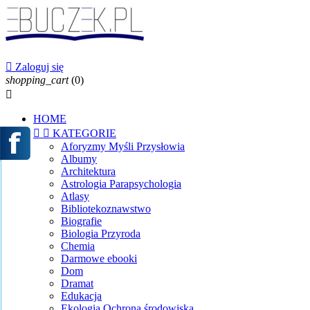

Zaloguj się
shopping_cart
(0)

HOME


KATEGORIE
Aforyzmy Myśli Przysłowia
Albumy
Architektura
Astrologia Parapsychologia
Atlasy
Bibliotekoznawstwo
Biografie
Biologia Przyroda
Chemia
Darmowe ebooki
Dom
Dramat
Edukacja
Ekologia Ochrona środowiska