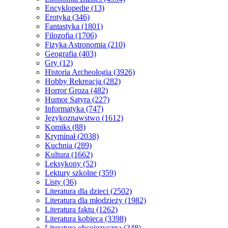
Encyklopedie
(13)
Erotyka
(346)
Fantastyka
(1801)
Filozofia
(1706)
Fizyka Astronomia
(210)
Geografia
(403)
Gry
(12)
Historia Archeologia
(3926)
Hobby Rekreacja
(282)
Horror Groza
(482)
Humor Satyra
(227)
Informatyka
(747)
Językoznawstwo
(1612)
Komiks
(88)
Kryminał
(2038)
Kuchnia
(289)
Kultura
(1662)
Leksykony
(52)
Lektury szkolne
(359)
Listy
(36)
Literatura dla dzieci
(2502)
Literatura dla młodzieży
(1982)
Literatura faktu
(1262)
Literatura kobieca
(3398)
Literatura obcojęzyczna
(348)