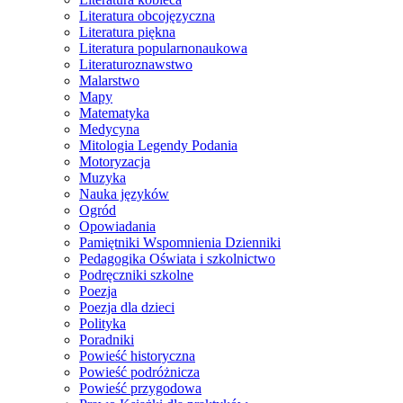
Literatura obcojęzyczna
Literatura piękna
Literatura popularnonaukowa
Literaturoznawstwo
Malarstwo
Mapy
Matematyka
Medycyna
Mitologia Legendy Podania
Motoryzacja
Muzyka
Nauka języków
Ogród
Opowiadania
Pamiętniki Wspomnienia Dzienniki
Pedagogika Oświata i szkolnictwo
Podręczniki szkolne
Poezja
Poezja dla dzieci
Polityka
Poradniki
Powieść historyczna
Powieść podróżnicza
Powieść przygodowa