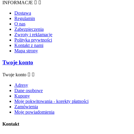
INFORMACJE


Dostawa
Regulamin
O nas
Zabezpieczenia
Zwroty i reklamacje
Polityka prywtności
Kontakt z nami
Mapa strony
Twoje konto
Twoje konto


Adresy
Dane osobowe
Kupony
Moje pokwitowania - korekty płatności
Zamówienia
Moje powiadomienia
Kontakt