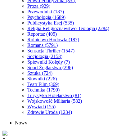
Prawo Podręczniki
(835)
Proza
(929)
Przewodniki
(187)
Psychologia
(1689)
Publicystyka Esej
(535)
Religia Religioznawstwo Teologia
(2284)
Reportaż
(405)
Rolnictwo Hodowla
(187)
Romans
(5791)
Sensacja Thriller
(1547)
Socjologia
(2158)
Śpiewniki Kolędy
(7)
Sport Żeglarstwo
(296)
Sztuka
(724)
Słowniki
(226)
Teatr Film
(369)
Technika
(1790)
Turystyka Hotelarstwo
(81)
Wojskowość Militaria
(582)
Wywiad
(155)
Zdrowie Uroda
(1234)
Nowy