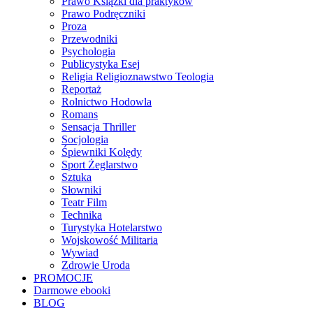
Prawo Książki dla praktyków
Prawo Podręczniki
Proza
Przewodniki
Psychologia
Publicystyka Esej
Religia Religioznawstwo Teologia
Reportaż
Rolnictwo Hodowla
Romans
Sensacja Thriller
Socjologia
Śpiewniki Kolędy
Sport Żeglarstwo
Sztuka
Słowniki
Teatr Film
Technika
Turystyka Hotelarstwo
Wojskowość Militaria
Wywiad
Zdrowie Uroda
PROMOCJE
Darmowe ebooki
BLOG