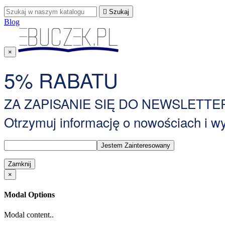

Szukaj
Blog
×
5% RABATU
ZA ZAPISANIE SIĘ DO NEWSLETTE
Otrzymuj informację o nowościach i 
Zamknij
×
Modal Options
Modal content..