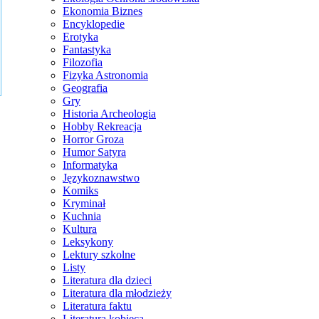
Ekonomia Biznes
Encyklopedie
Erotyka
Fantastyka
Filozofia
Fizyka Astronomia
Geografia
Gry
Historia Archeologia
Hobby Rekreacja
Horror Groza
Humor Satyra
Informatyka
Językoznawstwo
Komiks
Kryminał
Kuchnia
Kultura
Leksykony
Lektury szkolne
Listy
Literatura dla dzieci
Literatura dla młodzieży
Literatura faktu
Literatura kobieca