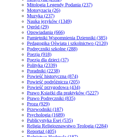
Mitologia Legendy Podania
(237)
Motoryzacja
(26)
Muzyka
(237)
Nauka języków
(1349)
Ogród
(29)
Opowiadania
(666)
Pamiętniki Wspomnienia Dzienniki
(385)
Pedagogika Oświata i szkolnictwo
(2120)
Podręczniki szkolne
(288)
Poezja
(918)
Poezja dla dzieci
(37)
Polityka
(2339)
Poradniki
(2238)
Powieść historyczna
(874)
Powieść podróżnicza
(205)
Powieść przygodowa
(434)
Prawo Książki dla praktyków
(5227)
Prawo Podręczniki
(835)
Proza
(929)
Przewodniki
(187)
Psychologia
(1689)
Publicystyka Esej
(535)
Religia Religioznawstwo Teologia
(2284)
Reportaż
(405)
Rolnictwo Hodowla
(187)