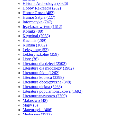
Historia Archeologia
(3926)
Hobby Rekreacja
(282)
Horror Groza
(482)
Humor Satyra
(227)
Informatyka
(747)
Językoznawstwo
(1612)
Komiks
(88)
Kryminał
(2038)
Kuchnia
(289)
Kultura
(1662)
Leksykony
(52)
Lektury szkolne
(359)
Listy
(36)
Literatura dla dzieci
(2502)
Literatura dla młodzieży
(1982)
Literatura faktu
(1262)
Literatura kobieca
(3398)
Literatura obcojęzyczna
(348)
Literatura piękna
(5263)
Literatura popularnonaukowa
(1692)
Literaturoznawstwo
(2309)
Malarstwo
(48)
Mapy
(5)
Matematyka
(406)
Medycyna
(2532)