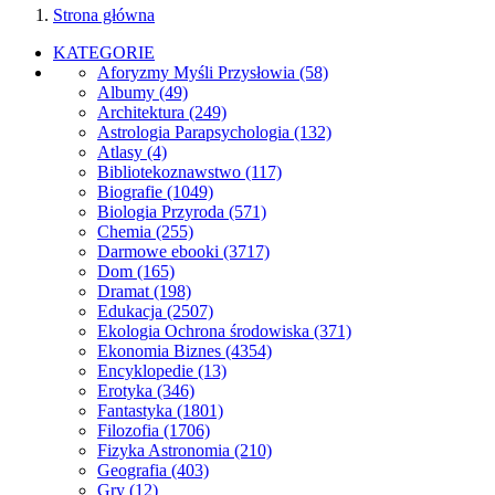
Strona główna
KATEGORIE
Aforyzmy Myśli Przysłowia
(58)
Albumy
(49)
Architektura
(249)
Astrologia Parapsychologia
(132)
Atlasy
(4)
Bibliotekoznawstwo
(117)
Biografie
(1049)
Biologia Przyroda
(571)
Chemia
(255)
Darmowe ebooki
(3717)
Dom
(165)
Dramat
(198)
Edukacja
(2507)
Ekologia Ochrona środowiska
(371)
Ekonomia Biznes
(4354)
Encyklopedie
(13)
Erotyka
(346)
Fantastyka
(1801)
Filozofia
(1706)
Fizyka Astronomia
(210)
Geografia
(403)
Gry
(12)