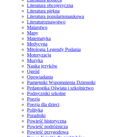
Literatura obcojęzyczna
Literatura piękna
Literatura popularnonaukowa
Literaturoznawstwo
Malarstwo
Mapy
Matematyka
Medycyna
Mitologia Legendy Podania
Motoryzacja
Muzyka
Nauka języków
Ogród
Opowiadania
Pamiętniki Wspomnienia Dzienniki
Pedagogika Oświata i szkolnictwo
Podręczniki szkolne
Poezja
Poezja dla dzieci
Polityka
Poradniki
Powieść historyczna
Powieść podróżnicza
Powieść przygodowa