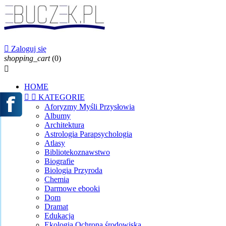

Zaloguj się
shopping_cart
(0)

HOME


KATEGORIE
Aforyzmy Myśli Przysłowia
Albumy
Architektura
Astrologia Parapsychologia
Atlasy
Bibliotekoznawstwo
Biografie
Biologia Przyroda
Chemia
Darmowe ebooki
Dom
Dramat
Edukacja
Ekologia Ochrona środowiska